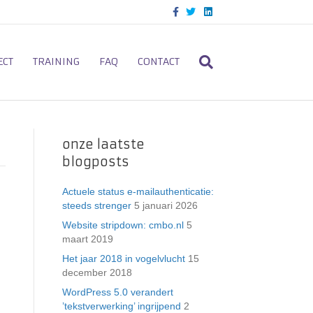
F
T
L
a
w
i
c
i
n
e
t
k
b
t
e
o
e
d
ECT
TRAINING
FAQ
CONTACT
o
r
i
k
n
onze laatste
blogposts
Actuele status e-mailauthenticatie:
steeds strenger
5 januari 2026
Website stripdown: cmbo.nl
5
maart 2019
Het jaar 2018 in vogelvlucht
15
december 2018
WordPress 5.0 verandert
’tekstverwerking’ ingrijpend
2