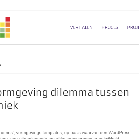
VERHALEN
PROCES
PROJ
’
ormgeving dilemma tussen
niek
hemes’, vormgevings templates, op basis waarvan een WordPress
or zeer uiteenlopende ontwikkelaars/vormgever ontwikkeld.