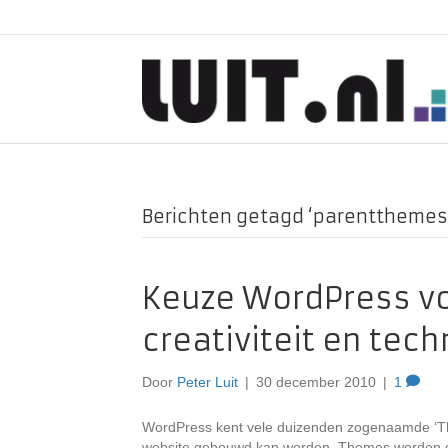
Berichten getagd ‘parentthemes
Keuze WordPress v
creativiteit en tech
Door
Peter Luit
|
30 december 2010
|
1
WordPress kent vele duizenden zogenaamde ‘T
website gebouwd kan worden. Themes worden do