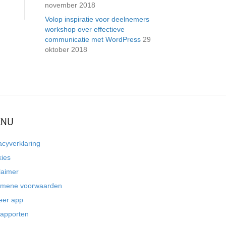
november 2018
Volop inspiratie voor deelnemers
workshop over effectieve
communicatie met WordPress
29
oktober 2018
NU
acyverklaring
kies
laimer
emene voorwaarden
eer app
rapporten