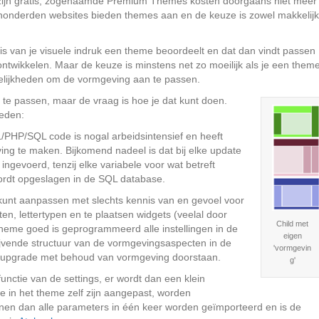
ijn gratis, zogenaamde Premium Themes kosten doorgaans niet meer
 honderden websites bieden themes aan en de keuze is zowel makkelijk
is van je visuele indruk een theme beoordeelt en dat dan vindt passen
lt ontwikkelen. Maar de keuze is minstens net zo moeilijk als je een them
elijkheden om de vormgeving aan te passen.
an te passen, maar de vraag is hoe je dat kunt doen.
eden:
/PHP/SQL code is nogal arbeidsintensief en heeft
ing te maken. Bijkomend nadeel is dat bij elke update
gevoerd, tenzij elke variabele voor wat betreft
ordt opgeslagen in de SQL database.
 kunt aanpassen met slechts kennis van en gevoel voor
n, lettertypen en te plaatsen widgets (veelal door
Child met
 theme goed is geprogrammeerd alle instellingen in de
eigen
lijvende structuur van de vormgevingsaspecten in de
'vormgevin
 upgrade met behoud van vormgeving doorstaan.
g'
unctie van de settings, er wordt dan een klein
e in het theme zelf zijn aangepast, worden
nen dan alle parameters in één keer worden geïmporteerd en is de