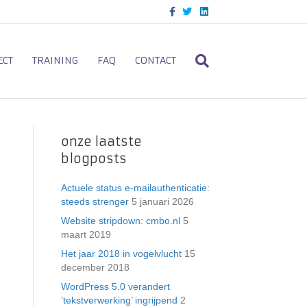
F
T
L
a
w
i
c
i
n
e
t
k
b
t
e
o
e
d
ECT
TRAINING
FAQ
CONTACT
o
r
i
k
n
onze laatste
blogposts
Actuele status e-mailauthenticatie:
steeds strenger
5 januari 2026
Website stripdown: cmbo.nl
5
maart 2019
Het jaar 2018 in vogelvlucht
15
december 2018
WordPress 5.0 verandert
’tekstverwerking’ ingrijpend
2