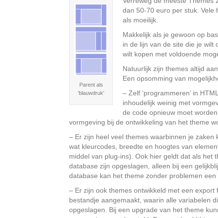
Verreweg de meeste Themes z
dan 50-70 euro per stuk. Vele
als moeilijk.
Makkelijk als je gewoon op bas
in de lijn van de site die je wi
wilt kopen met voldoende mog
Natuurlijk zijn themes altijd a
Een opsomming van mogelijkh
Parent als
– Zelf ‘programmeren’ in HTML
'blauwdruk'
inhoudelijk weinig met vormgev
de code opnieuw moet worden in
vormgeving bij de ontwikkeling van het theme w
– Er zijn heel veel themes waarbinnen je zaken
wat kleurcodes, breedte en hoogtes van elemente
middel van plug-ins). Ook hier geldt dat als het
database zijn opgeslagen, alleen bij een gelijkb
database kan het theme zonder problemen een
– Er zijn ook themes ontwikkeld met een export f
bestandje aangemaakt, waarin alle variabelen di
opgeslagen. Bij een upgrade van het theme kun