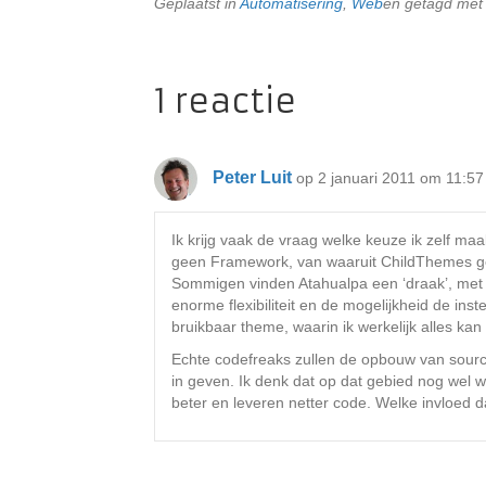
Geplaatst in
Automatisering
,
Web
en getagd me
1 reactie
Peter Luit
op 2 januari 2011 om 11:57
Ik krijg vaak de vraag welke keuze ik zelf m
geen Framework, van waaruit ChildThemes 
Sommigen vinden Atahualpa een ‘draak’, met bi
enorme flexibiliteit en de mogelijkheid de in
bruikbaar theme, waarin ik werkelijk alles ka
Echte codefreaks zullen de opbouw van source
in geven. Ik denk dat op dat gebied nog wel
beter en leveren netter code. Welke invloed da