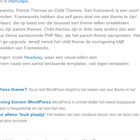
n is
Atahualpa
.
meworks, Parent Themes en Child Themes. Een framework is een soort
orden. Frameworks hebben dus zelf geen doel om een theme te zijn!
aars, die op basis van die basisset een theme willen ontwikkelen.
zijn parent themes. Child themes zijn in feite niets anders dan een
r kleine aansturende PHP files, die het parent theme aanspreken. He
-upgrade, terwijl vanuit het child theme de vormgeving blijft
beelden van Frameworks.
vingen, zoals
Headway
, waar een visual editor een
nen naast een aantal bestaande templates, ook eigen templates
Press theme?
Als je met WordPress begint is het maken van een theme in het
eving binnen WordPress
WordPress is zonder twijfel het meest toegepaste
 is toegankelijk en zal snel kan een...
alleen ‘leuk plaatje’
Het maken van een creatieve keuze voor de basis van
t door techniek...