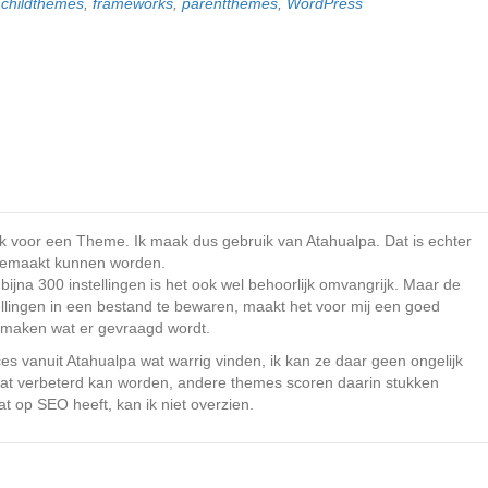
t
childthemes
,
frameworks
,
parentthemes
,
WordPress
aak voor een Theme. Ik maak dus gebruik van Atahualpa. Dat is echter
gemaakt kunnen worden.
jna 300 instellingen is het ook wel behoorlijk omvangrijk. Maar de
stellingen in een bestand te bewaren, maakt het voor mij een goed
n maken wat er gevraagd wordt.
s vanuit Atahualpa wat warrig vinden, ik kan ze daar geen ongelijk
 wat verbeterd kan worden, andere themes scoren daarin stukken
t op SEO heeft, kan ik niet overzien.