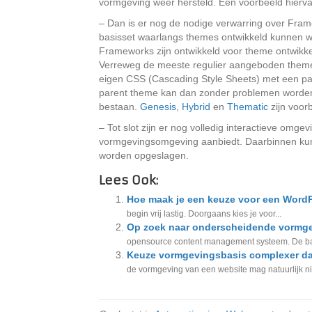
vormgeving weer hersteld. Een voorbeeld hierva
– Dan is er nog de nodige verwarring over Fra
basisset waarlangs themes ontwikkeld kunnen w
Frameworks zijn ontwikkeld voor theme ontwikkel
Verreweg de meeste regulier aangeboden themes 
eigen CSS (Cascading Style Sheets) met een paa
parent theme kan dan zonder problemen worden ge
bestaan.
Genesis
,
Hybrid
en
Thematic
zijn voor
– Tot slot zijn er nog volledig interactieve omge
vormgevingsomgeving aanbiedt. Daarbinnen kun
worden opgeslagen.
Lees Ook:
Hoe maak je een keuze voor een Word
begin vrij lastig. Doorgaans kies je voor...
Op zoek naar onderscheidende vormg
opensource content management systeem. De basis
Keuze vormgevingsbasis complexer dan 
de vormgeving van een website mag natuurlijk nie