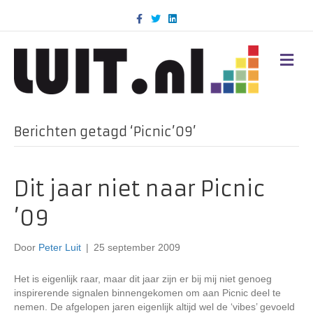
F
T
L
a
w
i
c
i
n
e
t
k
b
t
e
M
o
e
d
E
o
r
i
N
k
n
U
Berichten getagd ‘Picnic’09’
Dit jaar niet naar Picnic
’09
Door
Peter Luit
|
25 september 2009
Het is eigenlijk raar, maar dit jaar zijn er bij mij niet genoeg
inspirerende signalen binnengekomen om aan Picnic deel te
nemen. De afgelopen jaren eigenlijk altijd wel de ‘vibes’ gevoeld