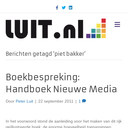
F
T
L
a
w
i
c
i
n
e
t
k
b
t
e
M
o
e
d
E
o
r
i
N
k
n
U
Berichten getagd ‘piet bakker’
Boekbespreking:
Handboek Nieuwe Media
Door
Peter Luit
|
22 september 2011
|
1
In het voorwoord stond de aanleiding voor het maken van dit rijk
geïllustreerde boek: de enorme hoeveelheid toepassingen,