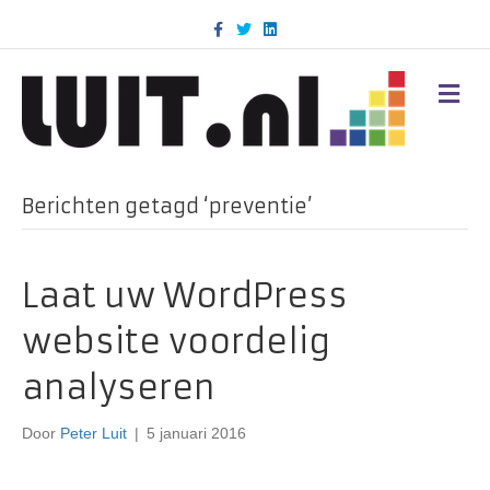
F
T
L
a
w
i
c
i
n
e
t
k
b
t
e
M
o
e
d
E
o
r
i
N
k
n
U
Berichten getagd ‘preventie’
Laat uw WordPress
website voordelig
analyseren
Door
Peter Luit
|
5 januari 2016