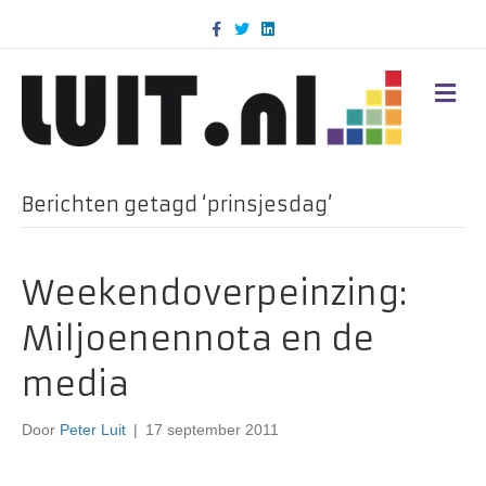
F
T
L
a
w
i
c
i
n
e
t
k
b
t
e
M
o
e
d
E
o
r
i
N
k
n
U
Berichten getagd ‘prinsjesdag’
Weekendoverpeinzing:
Miljoenennota en de
media
Door
Peter Luit
|
17 september 2011