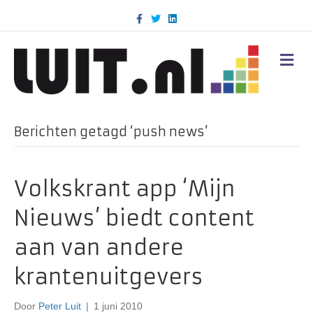
F
T
L
a
w
i
c
i
n
e
t
k
b
t
e
M
o
e
d
E
o
r
i
N
k
n
U
Berichten getagd ‘push news’
Volkskrant app ‘Mijn
Nieuws’ biedt content
aan van andere
krantenuitgevers
Door
Peter Luit
|
1 juni 2010