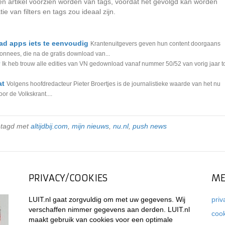
een artikel voorzien worden van tags, voordat het gevolgd kan worden
e van filters en tags zou ideaal zijn.
ad apps iets te eenvoudig
Krantenuitgevers geven hun content doorgaans
bonnees, die na de gratis download van...
Ik heb trouw alle edities van VN gedownload vanaf nummer 50/52 van vorig jaar t
at
Volgens hoofdredacteur Pieter Broertjes is de journalistieke waarde van het nu
or de Volkskrant....
etagd met
altijdbij.com
,
mijn nieuws
,
nu.nl
,
push news
PRIVACY/COOKIES
ME
LUIT.nl gaat zorgvuldig om met uw gegevens. Wij
priv
verschaffen nimmer gegevens aan derden. LUIT.nl
coo
maakt gebruik van cookies voor een optimale