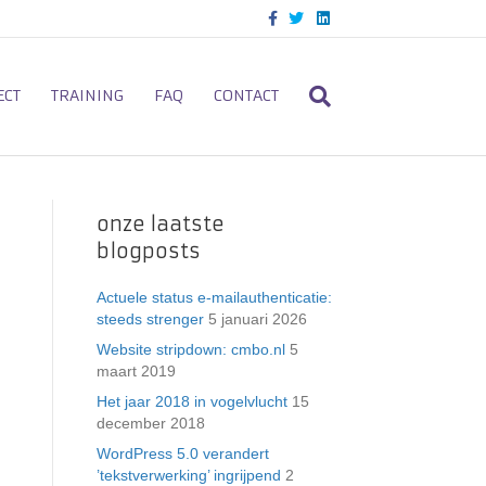
F
T
L
a
w
i
c
i
n
e
t
k
b
t
e
o
e
d
ECT
TRAINING
FAQ
CONTACT
o
r
i
k
n
onze laatste
blogposts
Actuele status e-mailauthenticatie:
steeds strenger
5 januari 2026
Website stripdown: cmbo.nl
5
maart 2019
Het jaar 2018 in vogelvlucht
15
december 2018
n
WordPress 5.0 verandert
’tekstverwerking’ ingrijpend
2