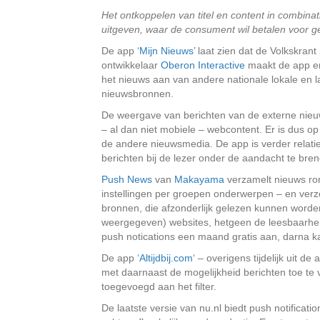
Het ontkoppelen van titel en content in combinati
uitgeven, waar de consument wil betalen voor 
De app
‘Mijn Nieuws’
laat zien dat de Volkskran
ontwikkelaar
Oberon Interactive
maakt de app en 
het nieuws aan van andere nationale lokale en l
nieuwsbronnen.
De weergave van berichten van de externe nieuw
– al dan niet mobiele – webcontent. Er is dus o
de andere nieuwsmedia. De app is verder relat
berichten bij de lezer onder de aandacht te bre
Push News
van
Makayama
verzamelt nieuws ro
instellingen per groepen onderwerpen – en verz
bronnen, die afzonderlijk gelezen kunnen worden
weergegeven) websites, hetgeen de leesbaarheid
push notications een maand gratis aan, darna ka
De app ‘
Altijdbij.com
‘ – overigens tijdelijk uit de
met daarnaast de mogelijkheid berichten toe te vo
toegevoegd aan het filter.
De laatste versie van nu.nl biedt push notification