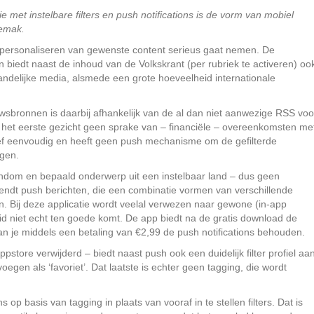
e met instelbare filters en push notifications is de vorm van mobiel
gemak.
t personaliseren van gewenste content serieus gaat nemen. De
biedt naast de inhoud van de Volkskrant (per rubriek te activeren) oo
andelijke media, alsmede een grote hoeveelheid internationale
sbronnen is daarbij afhankelijk van de al dan niet aanwezige RSS voo
p het eerste gezicht geen sprake van – financiële – overeenkomsten me
ief eenvoudig en heeft geen push mechanisme om de gefilterde
ngen.
ndom en bepaald onderwerp uit een instelbaar land – dus geen
endt push berichten, die een combinatie vormen van verschillende
. Bij deze applicatie wordt veelal verwezen naar gewone (in-app
 niet echt ten goede komt. De app biedt na de gratis download de
n je middels een betaling van €2,99 de push notifications behouden.
 appstore verwijderd – biedt naast push ook een duidelijk filter profiel aa
egen als ‘favoriet’. Dat laatste is echter geen tagging, die wordt
s op basis van tagging in plaats van vooraf in te stellen filters. Dat is