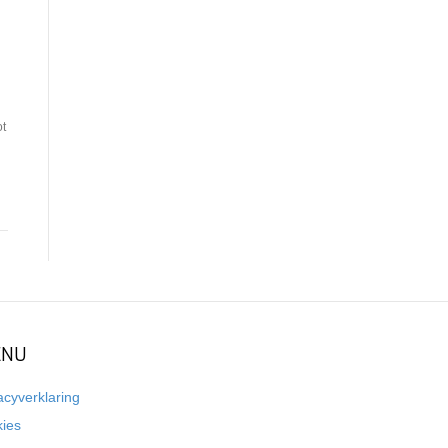
ot
NU
acyverklaring
kies