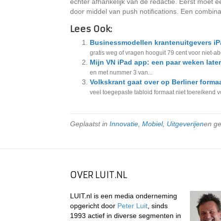
echter afhankelijk van de redactie. Eerst moet 
door middel van push notifications. Een combinati
Lees Ook:
Businessmodellen krantenuitgevers iP
gratis weg of vragen hooguit 79 cent voor niet-a
Mijn VN iPad app: een paar weken later
en met nummer 3 van...
Volkskrant gaat over op Berliner forma
veel toegepaste tabloid formaat niet toereikend vo
Geplaatst in
Innovatie
,
Mobiel
,
Uitgeverijen
en g
OVER LUIT.NL
LUIT.nl is een media onderneming
opgericht door
Peter Luit
, sinds
1993 actief in diverse segmenten in