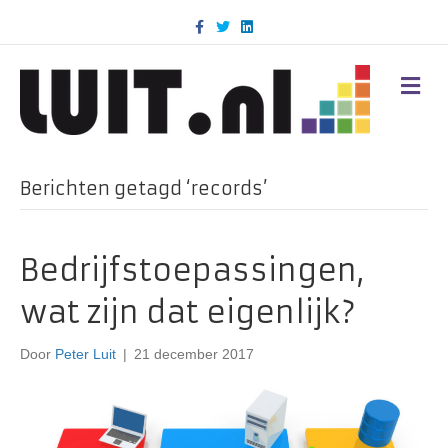
F
T
L
a
w
i
c
i
n
e
t
k
b
t
e
M
o
e
d
E
o
r
i
N
k
n
U
Berichten getagd ‘records’
Bedrijfstoepassingen,
wat zijn dat eigenlijk?
Door
Peter Luit
|
21 december 2017