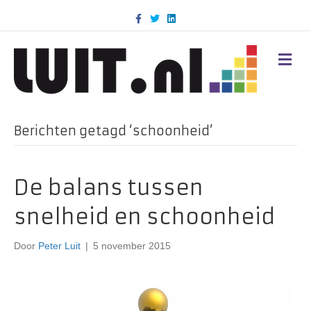
F
T
L
a
w
i
c
i
n
e
t
k
b
t
e
M
o
e
d
E
o
r
i
N
k
n
U
Berichten getagd ‘schoonheid’
De balans tussen
snelheid en schoonheid
Door
Peter Luit
|
5 november 2015