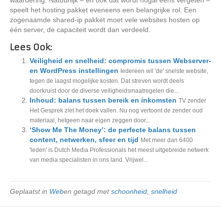
waardering. Natuurlijk – en ook dat wordt nogal eens vergeten –
speelt het hosting pakket eveneens een belangrijke rol. Een
zogenaamde shared-ip pakket moet vele websites hosten op
één server, de capaciteit wordt dan verdeeld.
Lees Ook:
Veiligheid en snelheid: compromis tussen Webserver-
en WordPress instellingen
Iedereen wil 'de' snelste website,
tegen de laagst mogelijke kosten. Dat streven wordt deels
doorkruist door de diverse veiligheidsmaatregelen die...
Inhoud: balans tussen bereik en inkomsten
TV zender
Het Gesprek ziet het doek vallen. Nu nog vertoont de zender oud
materiaal, hetgeen naar eigen zeggen door...
‘Show Me The Money’: de perfecte balans tussen
content, netwerken, sfeer en tijd
Met meer dan 6400
'leden' is Dutch Media Professionals het meest uitgebreide netwerk
van media specialisten in ons land. Vrijwel...
Geplaatst in
Web
en getagd met
schoonheid
,
snelheid