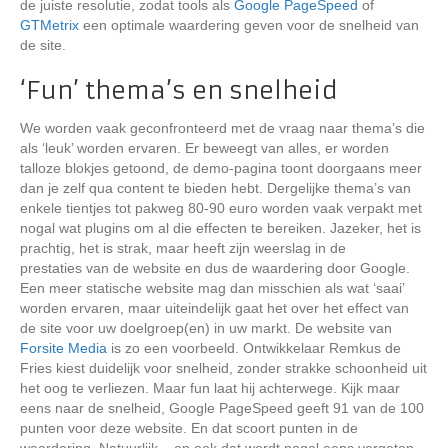
de juiste resolutie, zodat tools als
Google PageSpeed
of
GTMetrix
een optimale waardering geven voor de snelheid van
de site.
‘Fun’ thema’s en snelheid
We worden vaak geconfronteerd met de vraag naar thema’s die
als ‘leuk’ worden ervaren. Er beweegt van alles, er worden
talloze blokjes getoond, de demo-pagina toont doorgaans meer
dan je zelf qua content te bieden hebt. Dergelijke thema’s van
enkele tientjes tot pakweg 80-90 euro worden vaak verpakt met
nogal wat plugins om al die effecten te bereiken. Jazeker, het is
prachtig, het is strak, maar heeft zijn weerslag in de
prestaties van de website en dus de waardering door Google.
Een meer statische website mag dan misschien als wat ‘saai’
worden ervaren, maar uiteindelijk gaat het over het effect van
de site voor uw doelgroep(en) in uw markt. De website van
Forsite Media
is zo een voorbeeld. Ontwikkelaar Remkus de
Fries kiest duidelijk voor snelheid, zonder strakke schoonheid uit
het oog te verliezen. Maar fun laat hij achterwege. Kijk maar
eens naar de snelheid, Google PageSpeed geeft 91 van de 100
punten voor deze website. En dat scoort punten in de