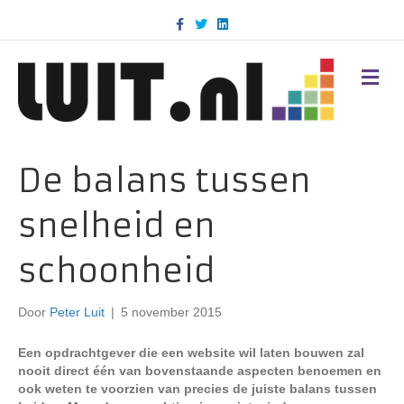
F
T
L
a
w
i
c
i
n
e
t
k
b
t
e
M
o
e
d
E
o
r
i
N
k
n
U
De balans tussen
snelheid en
schoonheid
Door
Peter Luit
|
5 november 2015
Een opdrachtgever die een website wil laten bouwen zal
nooit direct één van bovenstaande aspecten benoemen en
ook weten te voorzien van precies de juiste balans tussen