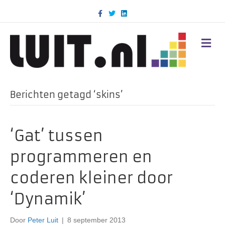
F
T
L
a
w
i
c
i
n
e
t
k
b
t
e
M
o
e
d
E
o
r
i
N
k
n
U
Berichten getagd ‘skins’
‘Gat’ tussen
programmeren en
coderen kleiner door
‘Dynamik’
Door
Peter Luit
|
8 september 2013