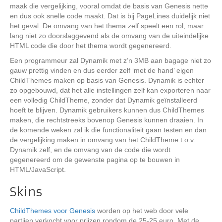
maak die vergelijking, vooral omdat de basis van Genesis nette
en dus ook snelle code maakt. Dat is bij PageLines duidelijk niet
het geval. De omvang van het thema zelf speelt een rol, maar
lang niet zo doorslaggevend als de omvang van de uiteindelijke
HTML code die door het thema wordt gegenereerd.
Een programmeur zal Dynamik met z’n 3MB aan bagage niet zo
gauw prettig vinden en dus eerder zelf ‘met de hand’ eigen
ChildThemes maken op basis van Genesis. Dynamik is echter
zo opgebouwd, dat het alle instellingen zelf kan exporteren naar
een volledig ChildTheme, zonder dat Dynamik geïnstalleerd
hoeft te blijven. Dynamik gebruikers kunnen dus ChildThemes
maken, die rechtstreeks bovenop Genesis kunnen draaien. In
de komende weken zal ik die functionaliteit gaan testen en dan
de vergelijking maken in omvang van het ChildTheme t.o.v.
Dynamik zelf, en de omvang van de code die wordt
gegenereerd om de gewenste pagina op te bouwen in
HTML/JavaScript.
Skins
ChildThemes voor Genesis
worden op het web door vele
partijen verkocht voor prijzen rondom de 25-25 euro. Met de