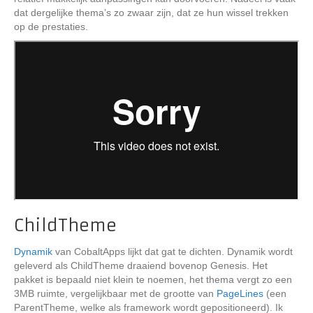
dat dergelijke thema’s zo zwaar zijn, dat ze hun wissel trekken
op de prestaties.
ChildTheme
Dynamik
van CobaltApps lijkt dat gat te dichten. Dynamik wordt
geleverd als ChildTheme draaiend bovenop Genesis. Het
pakket is bepaald niet klein te noemen, het thema vergt zo een
3MB ruimte, vergelijkbaar met de grootte van
PageLines
(een
ParentTheme, welke als framework wordt gepositioneerd). Ik