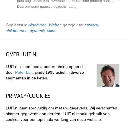
print nog steeds een stuwende kracht is achter (online) aankopen.
Daarom wordt naarstig gezocht naar...
Geplaatst in
Algemeen
,
Web
en getagd met
catalyst
,
childthemes
,
dynamik
,
skins
OVER LUIT.NL
LUIT.nl is een media onderneming opgericht
door
Peter Luit
, sinds 1993 actief in diverse
segmenten in de keten.
PRIVACY/COOKIES
LUIT.nl gaat zorgvuldig om met uw gegevens. Wij verschaffen
nimmer gegevens aan derden. LUIT.nl maakt gebruik van
cookies voor een optimale werking van deze website.