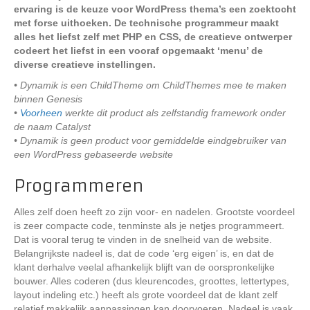
ervaring is de keuze voor WordPress thema’s een zoektocht
met forse uithoeken. De technische programmeur maakt
alles het liefst zelf met PHP en CSS, de creatieve ontwerper
codeert het liefst in een vooraf opgemaakt ‘menu’ de
diverse creatieve instellingen.
• Dynamik is een ChildTheme om ChildThemes mee te maken
binnen Genesis
•
Voorheen
werkte dit product als zelfstandig framework onder
de naam Catalyst
• Dynamik is geen product voor gemiddelde eindgebruiker van
een WordPress gebaseerde website
Programmeren
Alles zelf doen heeft zo zijn voor- en nadelen. Grootste voordeel
is zeer compacte code, tenminste als je netjes programmeert.
Dat is vooral terug te vinden in de snelheid van de website.
Belangrijkste nadeel is, dat de code ‘erg eigen’ is, en dat de
klant derhalve veelal afhankelijk blijft van de oorspronkelijke
bouwer. Alles coderen (dus kleurencodes, groottes, lettertypes,
layout indeling etc.) heeft als grote voordeel dat de klant zelf
relatief makkelijk aanpassingen kan doorvoeren. Nadeel is vaak