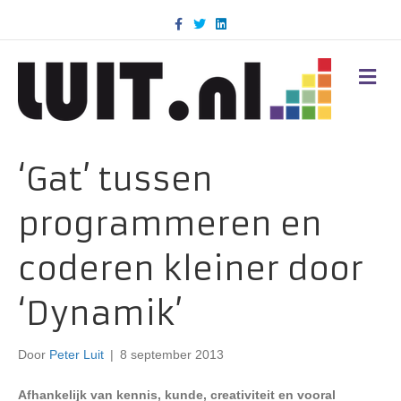
F
T
L
a
w
i
c
i
n
e
t
k
b
t
e
M
o
e
d
E
o
r
i
N
k
n
U
‘Gat’ tussen
programmeren en
coderen kleiner door
‘Dynamik’
Door
Peter Luit
|
8 september 2013
Afhankelijk van kennis, kunde, creativiteit en vooral