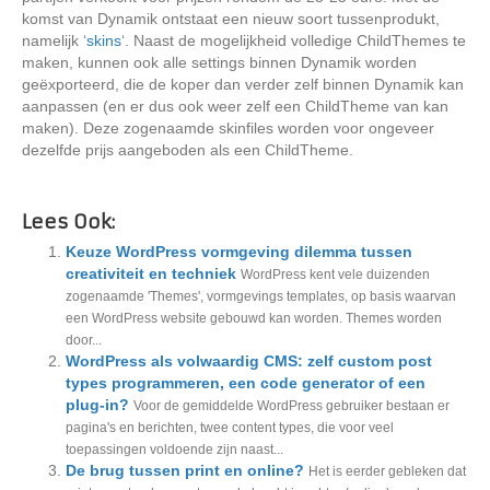
komst van Dynamik ontstaat een nieuw soort tussenprodukt,
namelijk ‘
skins
‘. Naast de mogelijkheid volledige ChildThemes te
maken, kunnen ook alle settings binnen Dynamik worden
geëxporteerd, die de koper dan verder zelf binnen Dynamik kan
aanpassen (en er dus ook weer zelf een ChildTheme van kan
maken). Deze zogenaamde skinfiles worden voor ongeveer
dezelfde prijs aangeboden als een ChildTheme.
Lees Ook:
Keuze WordPress vormgeving dilemma tussen
creativiteit en techniek
WordPress kent vele duizenden
zogenaamde 'Themes', vormgevings templates, op basis waarvan
een WordPress website gebouwd kan worden. Themes worden
door...
WordPress als volwaardig CMS: zelf custom post
types programmeren, een code generator of een
plug-in?
Voor de gemiddelde WordPress gebruiker bestaan er
pagina's en berichten, twee content types, die voor veel
toepassingen voldoende zijn naast...
De brug tussen print en online?
Het is eerder gebleken dat