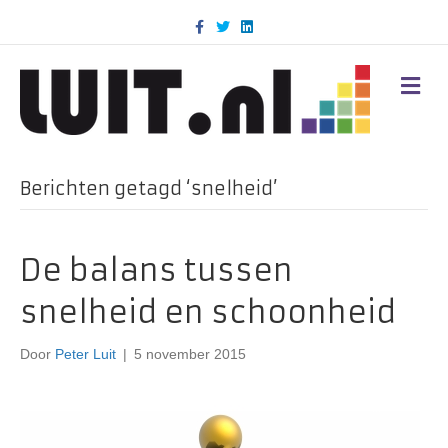
F
T
L
a
w
i
c
i
n
e
t
k
b
t
e
M
o
e
d
E
o
r
i
N
k
n
U
Berichten getagd ‘snelheid’
De balans tussen
snelheid en schoonheid
Door
Peter Luit
|
5 november 2015