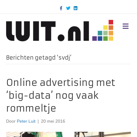
F
T
L
a
w
i
c
i
n
e
t
k
b
t
e
M
o
e
d
E
o
r
i
N
k
n
U
Berichten getagd ‘svdj’
Online advertising met
‘big-data’ nog vaak
rommeltje
Door
Peter Luit
|
20 mei 2016