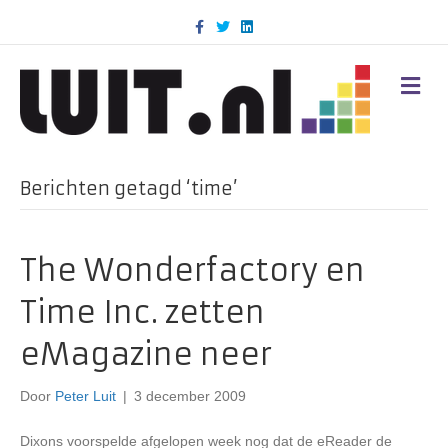
F
T
L
a
w
i
c
i
n
e
t
k
b
t
e
M
o
e
d
E
o
r
i
N
k
n
U
Berichten getagd ‘time’
The Wonderfactory en
Time Inc. zetten
eMagazine neer
Door
Peter Luit
|
3 december 2009
Dixons voorspelde afgelopen week nog dat de eReader de