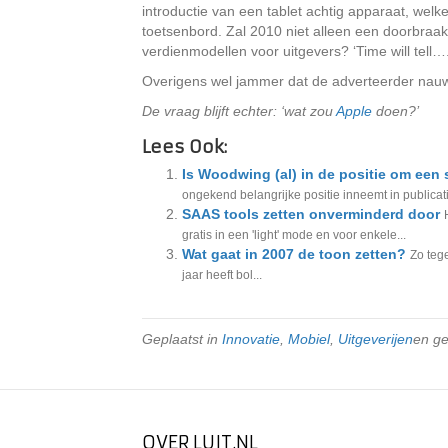
introductie van een tablet achtig apparaat, wel
toetsenbord. Zal 2010 niet alleen een doorbraak
verdienmodellen voor uitgevers? ‘Time will tell….
Overigens wel jammer dat de adverteerder nauw
De vraag blijft echter: ‘wat zou
Apple
doen?’
Lees Ook:
Is Woodwing (al) in de positie om een 
ongekend belangrijke positie inneemt in publicati
SAAS tools zetten onverminderd door
gratis in een 'light' mode en voor enkele...
Wat gaat in 2007 de toon zetten?
Zo tege
jaar heeft bol...
Geplaatst in
Innovatie
,
Mobiel
,
Uitgeverijen
en g
OVER LUIT.NL