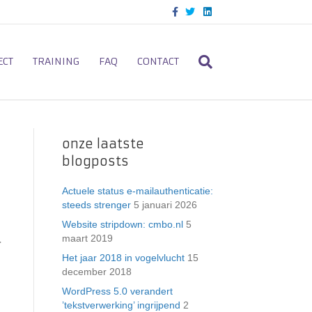
F
T
L
a
w
i
c
i
n
e
t
k
b
t
e
o
e
d
ECT
TRAINING
FAQ
CONTACT
o
r
i
k
n
onze laatste
blogposts
Actuele status e-mailauthenticatie:
steeds strenger
5 januari 2026
Website stripdown: cmbo.nl
5
maart 2019
r
Het jaar 2018 in vogelvlucht
15
december 2018
WordPress 5.0 verandert
’tekstverwerking’ ingrijpend
2