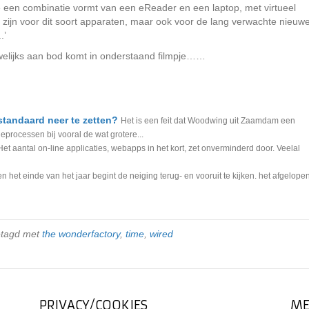
ke een combinatie vormt van een eReader en een laptop, met virtueel
 zijn voor dit soort apparaten, maar ook voor de lang verwachte nieuw
.’
elijks aan bod komt in onderstaand filmpje……
standaard neer te zetten?
Het is een feit dat Woodwing uit Zaamdam een
eprocessen bij vooral de wat grotere...
Het aantal on-line applicaties, webapps in het kort, zet onverminderd door. Veelal
n het einde van het jaar begint de neiging terug- en vooruit te kijken. het afgelope
etagd met
the wonderfactory
,
time
,
wired
PRIVACY/COOKIES
ME