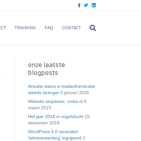
F
T
L
a
w
i
c
i
n
e
t
k
b
t
e
o
e
d
ECT
TRAINING
FAQ
CONTACT
o
r
i
k
n
onze laatste
blogposts
Actuele status e-mailauthenticatie:
steeds strenger
5 januari 2026
Website stripdown: cmbo.nl
5
maart 2019
Het jaar 2018 in vogelvlucht
15
december 2018
WordPress 5.0 verandert
’tekstverwerking’ ingrijpend
2