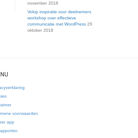
november 2018
Volop inspiratie voor deelnemers
workshop over effectieve
communicatie met WordPress
29
oktober 2018
NU
acyverklaring
kies
laimer
emene voorwaarden
eer app
rapporten