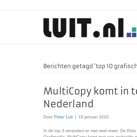
Berichten getagd ‘top 10 grafisch
MultiCopy komt in t
Nederland
Door
Peter Luit
|
15 januari 2010
In de top 3 verandert er niet veel meer. De Ro
Grafimedia. MultiCopy komt met een gedeelde p