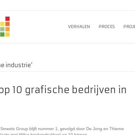
VERHALEN
PROCES
PROJ
e industrie’
op 10 grafische bedrijven in
to Smeets Group blijft nummer 1, gevolgd door De Jong en Thieme
laats met Wilco boekendrukkerij op 10 binnen.