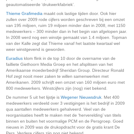
geautomatiseerde ‘drukwerkfabriek’.
Thieme Grafimedia
maakt ook lastige tijden door. Ook hier
zullen over 2009 rode cijfers worden geschreven bij een omzet
van 195 miljoen, ruim 19 miljoen minder dan in 2008, met 1150
medewerkers – 300 minder dan in het begin van afgelopen jaar.
In 2008 werd nog een winstje gemaakt van 1.4 miljoen. Topman
van der Kalle zegt dat Thieme vanaf het laatste kwartaal wel
weer winstgevend is geworden.
Euradius
klom flink in de top 10 door de overname van de
failliete Giethoorn Media Groep en het afsplitsen van het
Amerikaanse moederbedrijf Sheridan Group. Directeur Ronald
Hof zegt nooit meer zaken te willen samenwerken met
Amerikanen. 2009 schrijft een omzet van 160 miljoen euro met
800 medewerkers. Winstcijfers zijn (nog) niet bekend.
De nummer 5 uit het lijstje is
Wegener Nieuwsdruk
. Met 400
medewerkers verdeeld over 3 vestigingen is het bedrijf in 2009
qua aantallen medewerkers gehalveerd. Veel van de
reorganisaties heeft te maken met de ‘herverelding’ van titels
binnen en buiten het voormalige PCM en de Persgroep. Goed
nieuws in 2009 was de drukopdracht voor de gratis krant De
Pers. Verdere cijfers zijn nog niet bekend.