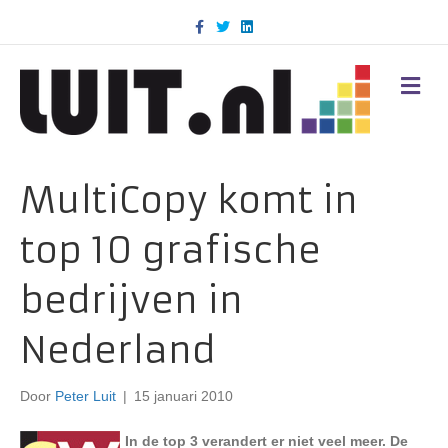
F
T
L
a
w
i
c
i
n
e
t
k
b
t
e
M
o
e
d
E
o
r
i
N
k
n
U
MultiCopy komt in
top 10 grafische
bedrijven in
Nederland
Door
Peter Luit
|
15 januari 2010
In de top 3 verandert er niet veel meer. De