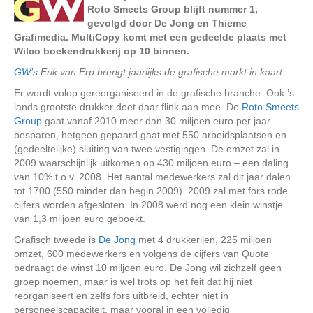
Roto Smeets Group blijft nummer 1,
gevolgd door De Jong en Thieme
Grafimedia. MultiCopy komt met een gedeelde plaats met
Wilco boekendrukkerij op 10 binnen.
GW’s
Erik van Erp brengt jaarlijks de grafische markt in kaart
Er wordt volop gereorganiseerd in de grafische branche. Ook ’s
lands grootste drukker doet daar flink aan mee. De
Roto Smeets
Group
gaat vanaf 2010 meer dan 30 miljoen euro per jaar
besparen, hetgeen gepaard gaat met 550 arbeidsplaatsen en
(gedeeltelijke) sluiting van twee vestigingen. De omzet zal in
2009 waarschijnlijk uitkomen op 430 miljoen euro – een daling
van 10% t.o.v. 2008. Het aantal medewerkers zal dit jaar dalen
tot 1700 (550 minder dan begin 2009). 2009 zal met fors rode
cijfers worden afgesloten. In 2008 werd nog een klein winstje
van 1,3 miljoen euro geboekt.
Grafisch tweede is
De Jong
met 4 drukkerijen, 225 miljoen
omzet, 600 medewerkers en volgens de cijfers van Quote
bedraagt de winst 10 miljoen euro. De Jong wil zichzelf geen
groep noemen, maar is wel trots op het feit dat hij niet
reorganiseert en zelfs fors uitbreid, echter niet in
personeelscapaciteit, maar vooral in een volledig