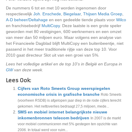
De nummers 6 tot en met 10 worden ingenomen door
respectievelijk
Joh. Enschede
,
Biegelaar
,
Thijsen Media Groep
,
A-D beheer/Deltahage
en een gedeelde tiende plaats voor
Wilco
en franchisebedrijf
MultiCopy
. Deze laatste is een grote speler
geworden met 80 vestigingen, 600 werknemers en een omzet
van meer dan 50 miljoen euro. Maar volgens een analyse van
het Financieele Dagblad blijft MultiCopy een buitenbeentje, niet
passend in het meer traditionele rijtje van deze top 10. Voor
2010 gaat directeur Slot uit van een groei van 5%.
Lees het volledige artikel en de top 10’s in België en Europa in
GW
van deze week.
Lees Ook:
Cijfers van Roto Smeets Group weerspiegelen
economische crisis in grafische branche
Roto Smeets
(voorheen RSDB) is afgelopen jaar diep in de rode cijfers terecht
gekomen. Het nettoverlies bedraagt 27,5 miljoen, mede...
SMS en mobiel internet belangrijkste nieuwe
inkomenbronnen telecom bedrijven
In 2007 is de markt
voor mobiel communiceren met 5% gestegen ten opzichte van
2006. In totaal werd voor ruim...