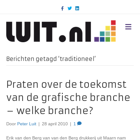
F
T
L
a
w
i
c
i
n
e
t
k
b
t
e
M
o
e
d
E
o
r
i
N
k
n
U
Berichten getagd ‘traditioneel’
Praten over de toekomst
van de grafische branche
– welke branche?
Door
Peter Luit
|
28 april 2010
|
1
Erik van den Berg van van den Berg drukkerij uit Maarn nam