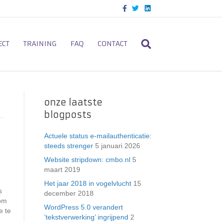
F
T
L
a
w
i
c
i
n
e
t
k
b
t
e
o
e
d
ECT
TRAINING
FAQ
CONTACT
o
r
i
k
n
onze laatste
blogposts
Actuele status e-mailauthenticatie:
steeds strenger
5 januari 2026
Website stripdown: cmbo.nl
5
maart 2019
Het jaar 2018 in vogelvlucht
15
s
december 2018
 om
WordPress 5.0 verandert
e te
’tekstverwerking’ ingrijpend
2