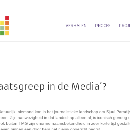
VERHALEN
PROCES
PROJ
’
aatsgreep in de Media’?
Natuurlijk, niemand kan in het journalistieke landschap om Sjuul Paradij
heen. Zijn aanwezigheid in dat landschap alleen al, is iconisch genoeg
ook buiten TMG zijn enorme naamsbekendheid in zeer korte tijd gestalt
geven binnen een door hem net nieuw opgericht bedrijf.