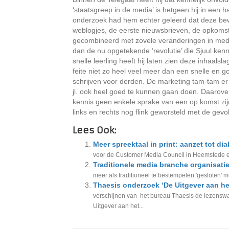
‘staatsgreep in de media’ is hetgeen hij in een h
onderzoek had hem echter geleerd dat deze beweg
weblogjes, de eerste nieuwsbrieven, de opkomst
gecombineerd met zovele veranderingen in medi
dan de nu opgetekende ‘revolutie’ die Sjuul kenn
snelle leerling heeft hij laten zien deze inhaal
feite niet zo heel veel meer dan een snelle en g
schrijven voor derden. De marketing tam-tam e
jl. ook heel goed te kunnen gaan doen. Daarover 
kennis geen enkele sprake van een op komst zijnd
links en rechts nog flink geworsteld met de gevo
Lees Ook:
Meer spreektaal in print: aanzet tot di
voor de Customer Media Council in Heemstede ee
Traditionele media branche organisati
meer als traditioneel te bestempelen 'gesloten' 
Thaesis onderzoek ‘De Uitgever aan het
verschijnen van het bureau Thaesis de lezenswaa
Uitgever aan het...