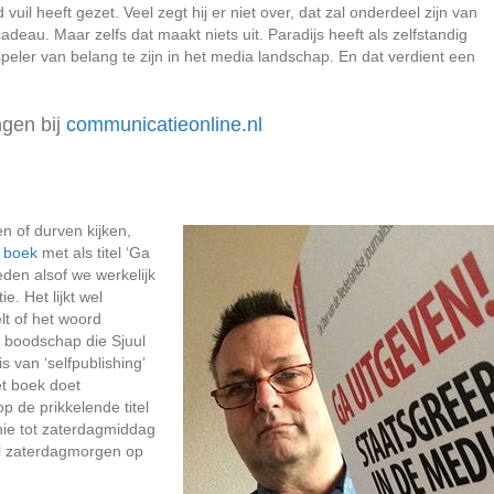
uil heeft gezet. Veel zegt hij er niet over, dat zal onderdeel zijn van
cadeau. Maar zelfs dat maakt niets uit. Paradijs heeft als zelfstandig
eler van belang te zijn in het media landschap. En dat verdient een
ngen bij
communicatieonline.nl
n of durven kijken,
n
boek
met als titel ‘Ga
den alsof we werkelijk
. Het lijkt wel
lt of het woord
de boodschap die Sjuul
 van ‘selfpublishing’
et boek doet
 de prikkelende titel
ie tot zaterdagmiddag
el zaterdagmorgen op