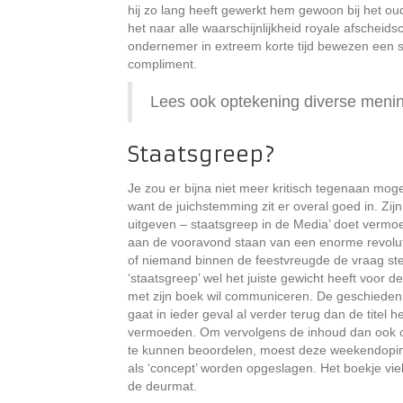
hij zo lang heeft gewerkt hem gewoon bij het oud v
het naar alle waarschijnlijkheid royale afscheids
ondernemer in extreem korte tijd bewezen een sp
compliment.
Lees ook optekening diverse meni
Staatsgreep?
Je zou er bijna niet meer kritisch tegenaan moge
want de juichstemming zit er overal goed in. Zij
uitgeven – staatsgreep in de Media’ doet vermoe
aan de vooravond staan van een enorme revolutie
of niemand binnen de feestvreugde de vraag ste
‘staatsgreep’ wel het juiste gewicht heeft voor 
met zijn boek wil communiceren. De geschiedenis
gaat in ieder geval al verder terug dan de titel h
vermoeden. Om vervolgens de inhoud dan ook op
te kunnen beoordelen, moest deze weekendopin
als ‘concept’ worden opgeslagen. Het boekje vi
de deurmat.