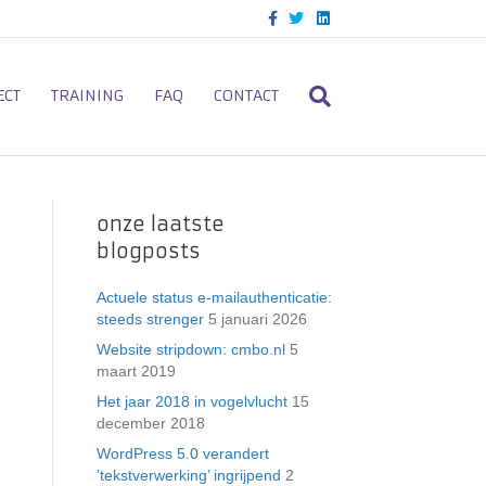
F
T
L
a
w
i
c
i
n
e
t
k
b
t
e
o
e
d
ECT
TRAINING
FAQ
CONTACT
o
r
i
k
n
onze laatste
blogposts
Actuele status e-mailauthenticatie:
steeds strenger
5 januari 2026
Website stripdown: cmbo.nl
5
maart 2019
Het jaar 2018 in vogelvlucht
15
december 2018
WordPress 5.0 verandert
’tekstverwerking’ ingrijpend
2