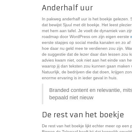
Anderhalf uur
In pakweg anderhalf uur is het boekje gelezen. S
dat bewijst Sjuul met dit boekje. Het leest plezieri
met hem aan tafel. Je voelt de dynamiek van zijn
roadmap door WordPress om zijn eigen eerste
eerste stapjes op social media kanalen en zo af
hoe daar nu geld mee te verdienen zou zijn. Want
de suggestie dat de lezer daar dan lessen zou kr
advies kwam niet, ook niet aan het einde van he
waarop jij dan teksten zou kunnen gaan maken 
Natuurlijk, de bedrijven die dat doen, krijgen 
enorme ervaring is in ieder geval in huis.
Branded content en relevantie, mits
bepaald niet nieuw
De rest van het boekje
De rest van het boekje lijkt echter meer op een 
Binnen de Telegaaf heeft hij dat kennelijk onv