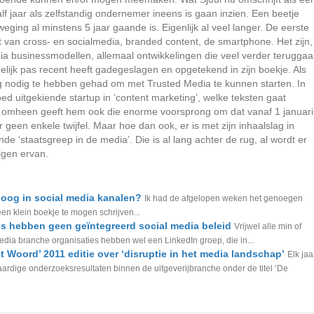
alf jaar als zelfstandig ondernemer ineens is gaan inzien. Een beetje
ing al minstens 5 jaar gaande is. Eigenlijk al veel langer. De eerste
 van cross- en socialmedia, branded content, de smartphone. Het zijn,
a businessmodellen, allemaal ontwikkelingen die veel verder terugga
elijk pas recent heeft gadegeslagen en opgetekend in zijn boekje. Als
slag nodig te hebben gehad om met Trusted Media te kunnen starten. In
oed uitgekiende startup in ‘content marketing’, welke teksten gaat
r omheen geeft hem ook die enorme voorsprong om dat vanaf 1 januari
geen enkele twijfel. Maar hoe dan ook, er is met zijn inhaalslag in
e ‘staatsgreep in de media’. Die is al lang achter de rug, al wordt er
lgen ervan.
aloog in social media kanalen?
Ik had de afgelopen weken het genoegen
n klein boekje te mogen schrijven...
es hebben geen geïntegreerd social media beleid
Vrijwel alle min of
media branche organisaties hebben wel een LinkedIn groep, die in...
 Woord’ 2011 editie over ‘disruptie in het media landschap’
Elk jaa
rdige onderzoeksresultaten binnen de uitgeverijbranche onder de titel ‘De