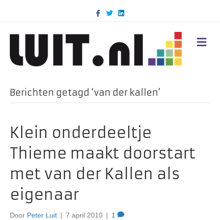
F
T
L
a
w
i
c
i
n
e
t
k
b
t
e
M
o
e
d
E
o
r
i
N
k
n
U
Berichten getagd ‘van der kallen’
Klein onderdeeltje
Thieme maakt doorstart
met van der Kallen als
eigenaar
Door
Peter Luit
|
7 april 2010
|
1