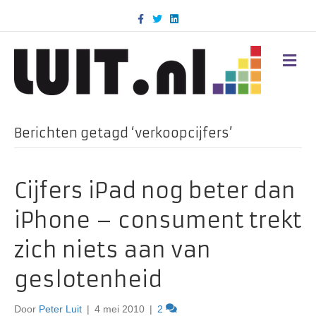
F
T
L
a
w
i
c
i
n
e
t
k
b
t
e
M
o
e
d
E
o
r
i
N
k
n
U
Berichten getagd ‘verkoopcijfers’
Cijfers iPad nog beter dan
iPhone – consument trekt
zich niets aan van
geslotenheid
Door
Peter Luit
|
4 mei 2010
|
2