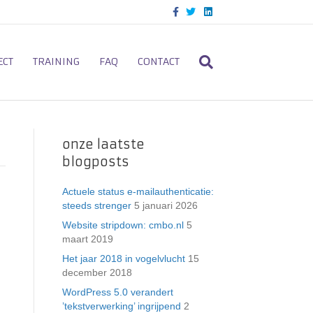
F
T
L
a
w
i
c
i
n
e
t
k
b
t
e
o
e
d
ECT
TRAINING
FAQ
CONTACT
o
r
i
k
n
onze laatste
blogposts
Actuele status e-mailauthenticatie:
steeds strenger
5 januari 2026
Website stripdown: cmbo.nl
5
maart 2019
Het jaar 2018 in vogelvlucht
15
december 2018
WordPress 5.0 verandert
’tekstverwerking’ ingrijpend
2