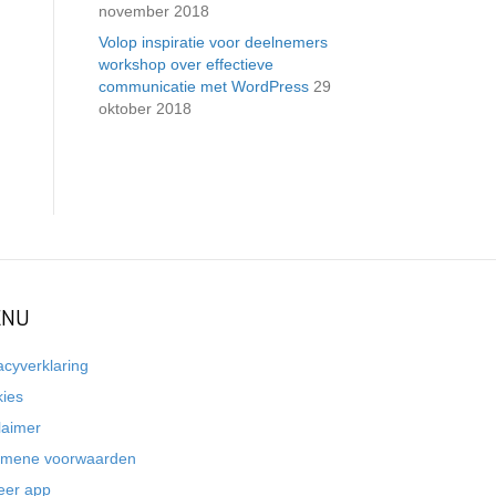
november 2018
Volop inspiratie voor deelnemers
workshop over effectieve
communicatie met WordPress
29
oktober 2018
NU
acyverklaring
kies
laimer
emene voorwaarden
eer app