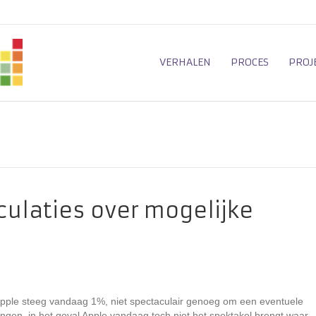
VERHALEN
PROCES
PROJ
ulaties over mogelijke
pple steeg vandaag 1%, niet spectaculair genoeg om een eventuele
angen, in het geval Apple vandaag toch niet het spektakel brengt waar