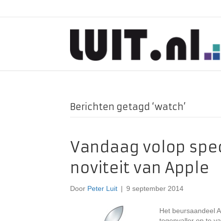
Berichten getagd ‘watch’
Vandaag volop spec
noviteit van Apple
Door
Peter Luit
|
9 september 2014
Het beursaandeel A
tegenvaller op te v