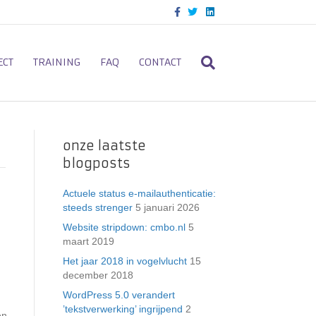
F
T
L
a
w
i
c
i
n
e
t
k
b
t
e
o
e
d
ECT
TRAINING
FAQ
CONTACT
o
r
i
k
n
onze laatste
blogposts
Actuele status e-mailauthenticatie:
steeds strenger
5 januari 2026
Website stripdown: cmbo.nl
5
maart 2019
Het jaar 2018 in vogelvlucht
15
december 2018
WordPress 5.0 verandert
’tekstverwerking’ ingrijpend
2
en