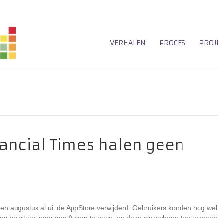
VERHALEN
PROCES
PROJ
nancial Times halen geen
en augustus al uit de AppStore verwijderd. Gebruikers konden nog wel
ing voortaan naar app.ft.com te gaan, en deze als webapp toe te voeg