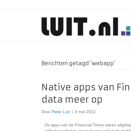
Berichten getagd ‘webapp’
Native apps van Fi
data meer op
Door
Peter Luit
|
3 mei 2012
De apps van de Financial Times waren afgelop
artikelen ophalen, maar kregen wel al de meld