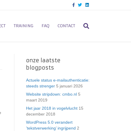
F
T
L
a
w
i
c
i
n
e
t
k
b
t
e
o
e
d
ECT
TRAINING
FAQ
CONTACT
o
r
i
k
n
onze laatste
blogposts
Actuele status e-mailauthenticatie:
steeds strenger
5 januari 2026
Website stripdown: cmbo.nl
5
maart 2019
Het jaar 2018 in vogelvlucht
15
e
december 2018
WordPress 5.0 verandert
’tekstverwerking’ ingrijpend
2