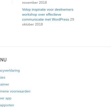
november 2018
Volop inspiratie voor deelnemers
workshop over effectieve
communicatie met WordPress
29
oktober 2018
NU
acyverklaring
kies
laimer
emene voorwaarden
eer app
rapporten