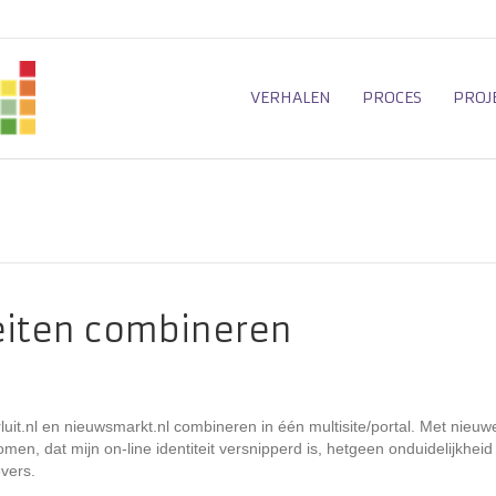
VERHALEN
PROCES
PROJ
teiten combineren
erluit.nl en nieuwsmarkt.nl combineren in één multisite/portal. Met nieuw
omen, dat mijn on-line identiteit versnipperd is, hetgeen onduidelijkheid
vers.