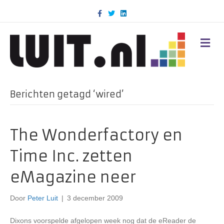
F
T
L
a
w
i
c
i
n
e
t
k
b
t
e
M
o
e
d
E
o
r
i
N
k
n
U
Berichten getagd ‘wired’
The Wonderfactory en
Time Inc. zetten
eMagazine neer
Door
Peter Luit
|
3 december 2009
Dixons voorspelde afgelopen week nog dat de eReader de