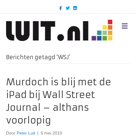
F
T
L
a
w
i
c
i
n
e
t
k
b
t
e
M
o
e
d
E
o
r
i
N
k
n
U
Berichten getagd ‘WSJ’
Murdoch is blij met de
iPad bij Wall Street
Journal – althans
voorlopig
Door
Peter Luit
|
5 mei 2010