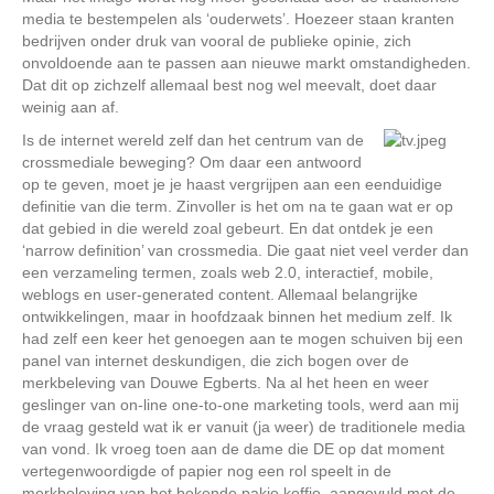
media te bestempelen als ‘ouderwets’. Hoezeer staan kranten
bedrijven onder druk van vooral de publieke opinie, zich
onvoldoende aan te passen aan nieuwe markt omstandigheden.
Dat dit op zichzelf allemaal best nog wel meevalt, doet daar
weinig aan af.
Is de internet wereld zelf dan het centrum van de
crossmediale beweging? Om daar een antwoord
op te geven, moet je je haast vergrijpen aan een eenduidige
definitie van die term. Zinvoller is het om na te gaan wat er op
dat gebied in die wereld zoal gebeurt. En dat ontdek je een
‘narrow definition’ van crossmedia. Die gaat niet veel verder dan
een verzameling termen, zoals web 2.0, interactief, mobile,
weblogs en user-generated content. Allemaal belangrijke
ontwikkelingen, maar in hoofdzaak binnen het medium zelf. Ik
had zelf een keer het genoegen aan te mogen schuiven bij een
panel van internet deskundigen, die zich bogen over de
merkbeleving van Douwe Egberts. Na al het heen en weer
geslinger van on-line one-to-one marketing tools, werd aan mij
de vraag gesteld wat ik er vanuit (ja weer) de traditionele media
van vond. Ik vroeg toen aan de dame die DE op dat moment
vertegenwoordigde of papier nog een rol speelt in de
merkbeleving van het bekende pakje koffie, aangevuld met de