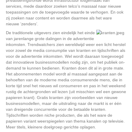
privatiseringsronde wordt infrastructuur losgemaakt van
services, mede daardoor zoeken telco’s massaal naar nieuwe
toepassingen om de toegevoegde waarde te verhogen. En ook
zij zoeken naar content en worden daarmee als het ware
nieuwe ‘zenders’.
De traditionele uitgevers zien eindelijk het einde
van jarenlange grote dalingen in de advertentie
inkomsten. Trendwatchers zien wereldwijd weer een licht herstel
voor zowel de media consumptie van kranten en tijdschriften als
voor de advertentie inkomsten. Wel wordt daaraan toegevoegd
dat innovatieve businessmodellen nodig zijn, om het publiek on-
demand te kunnen bedienen. Kranten doen dit al in grote mate.
Het abonnementen model wordt al massaal aangepast aan de
behoeften van de moderne media consumerende mens, die in
korte tijd snel het nieuws wil consumeren en pas in het weekend
rustig de achtergronden wil lezen (uit misschien wel een gewone
papieren krant). Gratis kranten zijn voorbeelden van nieuwe
businessmodellen, maar de uitstraling naar de markt is er één
van dreigende concurrentie voor de betaalde kranten.
Tijdschriften worden niche producten, die als het ware de
papieren variant weerspiegelen van thema kanalen op televisie.
Meer titels, kleinere doelgroep gerichte oplagen.