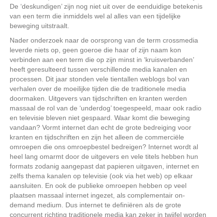
De ‘deskundigen’ zijn nog niet uit over de eenduidige betekenis
van een term die inmiddels wel al alles van een tijdelijke
beweging uitstraalt.
Nader onderzoek naar de oorsprong van de term crossmedia
leverde niets op, geen goeroe die haar of zijn naam kon
verbinden aan een term die op zijn minst in ‘kruisverbanden’
heeft geresulteerd tussen verschillende media kanalen en
processen. Dit jaar stonden vele tientallen weblogs bol van
verhalen over de moeilijke tijden die de traditionele media
doormaken. Uitgevers van tijdschriften en kranten werden
massaal de rol van de ‘underdog’ toegespeeld, maar ook radio
en televisie bleven niet gespaard. Waar komt die beweging
vandaan? Vormt internet dan echt de grote bedreiging voor
kranten en tijdschriften en zijn het alleen de commerciële
omroepen die ons omroepbestel bedreigen? Internet wordt al
heel lang omarmt door de uitgevers en vele titels hebben hun
formats zodanig aangepast dat papieren uitgaven, internet en
zelfs thema kanalen op televisie (ook via het web) op elkaar
aansluiten. En ook de publieke omroepen hebben op veel
plaatsen massaal internet ingezet, als complementair on-
demand medium. Dus internet te definiëren als de grote
concurrent richting traditionele media kan zeker in twijfel worden