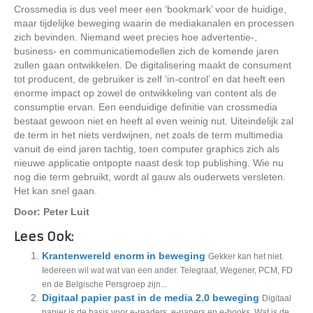
Crossmedia is dus veel meer een ‘bookmark’ voor de huidige,
maar tijdelijke beweging waarin de mediakanalen en processen
zich bevinden. Niemand weet precies hoe advertentie-,
business- en communicatiemodellen zich de komende jaren
zullen gaan ontwikkelen. De digitalisering maakt de consument
tot producent, de gebruiker is zelf ‘in-control’ en dat heeft een
enorme impact op zowel de ontwikkeling van content als de
consumptie ervan. Een eenduidige definitie van crossmedia
bestaat gewoon niet en heeft al even weinig nut. Uiteindelijk zal
de term in het niets verdwijnen, net zoals de term multimedia
vanuit de eind jaren tachtig, toen computer graphics zich als
nieuwe applicatie ontpopte naast desk top publishing. Wie nu
nog die term gebruikt, wordt al gauw als ouderwets versleten.
Het kan snel gaan.
Door: Peter Luit
Lees Ook:
Krantenwereld enorm in beweging
Gekker kan het niet.
Iedereen wil wat wat van een ander. Telegraaf, Wegener, PCM, FD
en de Belgische Persgroep zijn...
Digitaal papier past in de media 2.0 beweging
Digitaal
papier is de basis voor e-readers, e-papers en e-books. Wat is de