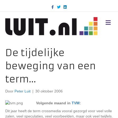
F
T
L
a
w
i
c
i
n
e
t
k
b
t
e
M
o
e
d
E
o
r
i
N
k
n
U
De tijdelijke
beweging van een
term…
Door
Peter Luit
|
30 oktober 2006
Volgende maand in
TVM
:
Dit jaar heeft de term crossmedia vooral gezorgd voor veel volle
zalen, veel speculaties, veel voorbeelden, maar ook veel twijfels.