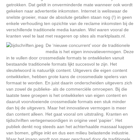
getrokken. Dat geldt in onverminderde mate wanneer ook wordt
gekeken naar advertentie inkomsten. Internet is weliswaar de
snelste groeier, maar de absolute getallen staan nog (!) in geen
enkele verhouding ten opzichte van de reclame inkomsten bij de
verschillende traditionele media kanalen. Wel waren vooral de
kranten veel te laat met reageren op sites als marktplaats.nl.
De ‘nieuwe concurrent’ voor de traditionele
media is het eigen innovatievermogen. Deze
in te vullen door crossmediale formats te ontwikkelen vanuit
bestaande traditionele formats lijkt succesvol te zijn. Het
sleutelwoord is natuurlijk content. Uitgevers die eigen content
ontwikkelen, hebben grote kans de crossmediale spelers van
formaat te worden. En juist daarin onderscheiden uitgevers zich
van zowel de publieke- als de commerciële omroepen. Bij die
laatste twee groepen is het ontwikkelen van eigen content en
daaruit voorvloeiende crossmediale formats een stuk minder
dan bij de uitgevers. Maar het innovatieve vermogen is meer
dan content alleen. Het gaat vooral om uitstraling. Kranten en
tijdschriften vertegenwoordigen in origine veel ‘papier’. Het
publiek denkt nog steeds aan het achterhaalde massaal kappen
van bomen, giftige inkt en dus een milieu belastende industrie.
Maar het imago wordt nog meer geschaad door de traditionele