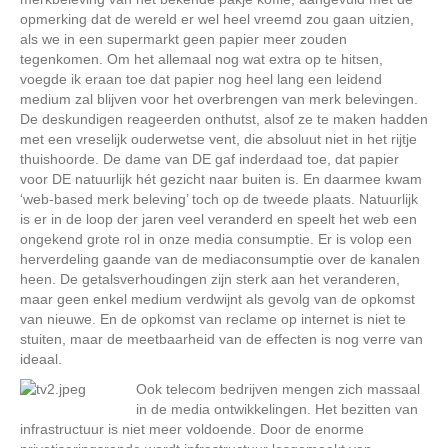
opmerking dat de wereld er wel heel vreemd zou gaan uitzien,
als we in een supermarkt geen papier meer zouden
tegenkomen. Om het allemaal nog wat extra op te hitsen,
voegde ik eraan toe dat papier nog heel lang een leidend
medium zal blijven voor het overbrengen van merk belevingen.
De deskundigen reageerden onthutst, alsof ze te maken hadden
met een vreselijk ouderwetse vent, die absoluut niet in het rijtje
thuishoorde. De dame van DE gaf inderdaad toe, dat papier
voor DE natuurlijk hét gezicht naar buiten is. En daarmee kwam
‘web-based merk beleving’ toch op de tweede plaats. Natuurlijk
is er in de loop der jaren veel veranderd en speelt het web een
ongekend grote rol in onze media consumptie. Er is volop een
herverdeling gaande van de mediaconsumptie over de kanalen
heen. De getalsverhoudingen zijn sterk aan het veranderen,
maar geen enkel medium verdwijnt als gevolg van de opkomst
van nieuwe. En de opkomst van reclame op internet is niet te
stuiten, maar de meetbaarheid van de effecten is nog verre van
ideaal.
Ook telecom bedrijven mengen zich massaal
in de media ontwikkelingen. Het bezitten van
infrastructuur is niet meer voldoende. Door de enorme