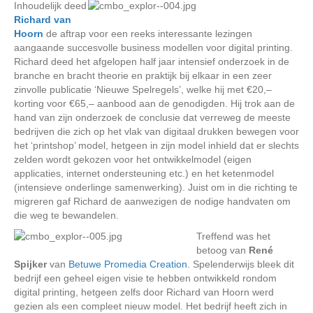
Inhoudelijk deed
Richard van
Hoorn
de aftrap voor een reeks interessante lezingen
aangaande succesvolle business modellen voor digital printing.
Richard deed het afgelopen half jaar intensief onderzoek in de
branche en bracht theorie en praktijk bij elkaar in een zeer
zinvolle publicatie ‘Nieuwe Spelregels’, welke hij met €20,–
korting voor €65,– aanbood aan de genodigden. Hij trok aan de
hand van zijn onderzoek de conclusie dat verreweg de meeste
bedrijven die zich op het vlak van digitaal drukken bewegen voor
het ‘printshop’ model, hetgeen in zijn model inhield dat er slechts
zelden wordt gekozen voor het ontwikkelmodel (eigen
applicaties, internet ondersteuning etc.) en het ketenmodel
(intensieve onderlinge samenwerking). Juist om in die richting te
migreren gaf Richard de aanwezigen de nodige handvaten om
die weg te bewandelen.
Treffend was het
betoog van
René
Spijker
van
Betuwe Promedia Creation
. Spelenderwijs bleek dit
bedrijf een geheel eigen visie te hebben ontwikkeld rondom
digital printing, hetgeen zelfs door Richard van Hoorn werd
gezien als een compleet nieuw model. Het bedrijf heeft zich in