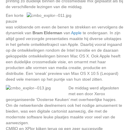
printing zo duidelijk binnen de crossmediale mix geplaatst als bij
de verschillende lezingen van die middag.
Een korte
pauze
was voldoende om even de benen te strekken en vervolgens de
dynamiek van
Bram Elderman
van
Apple
te ondergaan. In zijn
altijd goed verzorgde presentaties maakte hij diverse uitstapjes
in het gehele ontwikkeltraject van Apple. Daarbij vooral ingaand
op de ontwikkelingen rondom de Intel transitie en de daaraan
gekoppelde ontwikkelingen binnen Mac OS X. Ook Apple heeft
een duidelijke crossmediale visie, en omarmt met haar
producten alle vormen van media creatie, productie en
distributie. Een ‘sneak’ preview van Max OS X 10.5 (Leopard)
deed vele mensen op het puntje van hun stoel zitten.
De middag werd afgesloten
met een door Xerox
georganiseerde ‘Oosterse Keuken’ met overheerlijke hapjes.
Om de netwerkende deelnemers ook het nodige amusement te
bieden, was een digitale cartonist aanwezig, die met de
modernste software leuke plaatjes maakte voor veel van de
aanwezigen.
CMBO en XPlor kijken terug op een zeer succesvolle