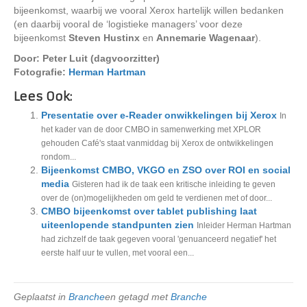
bijeenkomst, waarbij we vooral Xerox hartelijk willen bedanken
(en daarbij vooral de ‘logistieke managers’ voor deze
bijeenkomst
Steven Hustinx
en
Annemarie Wagenaar
).
Door: Peter Luit (dagvoorzitter)
Fotografie:
Herman Hartman
Lees Ook:
Presentatie over e-Reader onwikkelingen bij Xerox
In
het kader van de door CMBO in samenwerking met XPLOR
gehouden Café's staat vanmiddag bij Xerox de ontwikkelingen
rondom...
Bijeenkomst CMBO, VKGO en ZSO over ROI en social
media
Gisteren had ik de taak een kritische inleiding te geven
over de (on)mogelijkheden om geld te verdienen met of door...
CMBO bijeenkomst over tablet publishing laat
uiteenlopende standpunten zien
Inleider Herman Hartman
had zichzelf de taak gegeven vooral 'genuanceerd negatief' het
eerste half uur te vullen, met vooral een...
Geplaatst in
Branche
en getagd met
Branche