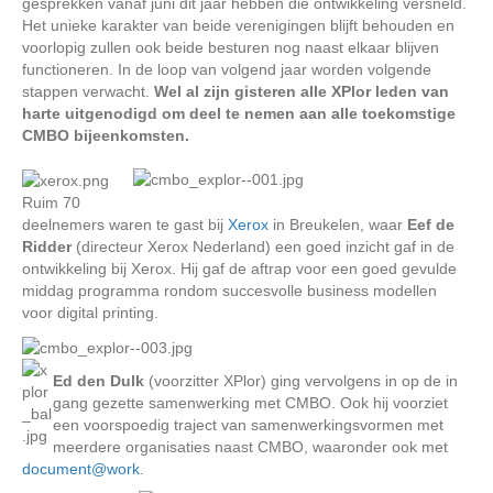
gesprekken vanaf juni dit jaar hebben die ontwikkeling versneld.
Het unieke karakter van beide verenigingen blijft behouden en
voorlopig zullen ook beide besturen nog naast elkaar blijven
functioneren. In de loop van volgend jaar worden volgende
stappen verwacht.
Wel al zijn gisteren alle XPlor leden van
harte uitgenodigd om deel te nemen aan alle toekomstige
CMBO bijeenkomsten.
Ruim 70
deelnemers waren te gast bij
Xerox
in Breukelen, waar
Eef de
Ridder
(directeur Xerox Nederland) een goed inzicht gaf in de
ontwikkeling bij Xerox. Hij gaf de aftrap voor een goed gevulde
middag programma rondom succesvolle business modellen
voor digital printing.
Ed den Dulk
(voorzitter XPlor) ging vervolgens in op de in
gang gezette samenwerking met CMBO. Ook hij voorziet
een voorspoedig traject van samenwerkingsvormen met
meerdere organisaties naast CMBO, waaronder ook met
document@work
.