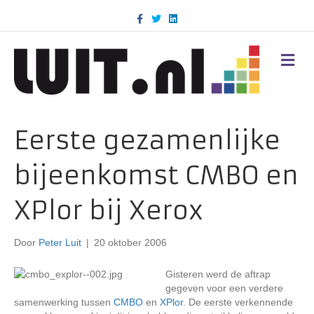
F
T
L
a
w
i
c
i
n
e
t
k
b
t
e
M
o
e
d
E
o
r
i
N
k
n
U
Eerste gezamenlijke
bijeenkomst CMBO en
XPlor bij Xerox
Door
Peter Luit
|
20 oktober 2006
Gisteren werd de aftrap
gegeven voor een verdere
samenwerking tussen
CMBO
en
XPlor
. De eerste verkennende