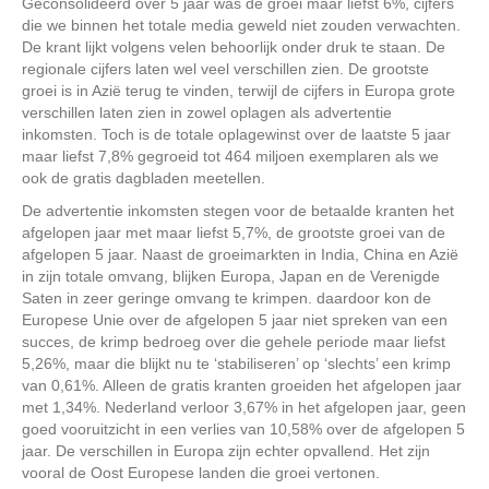
Geconsolideerd over 5 jaar was de groei maar liefst 6%, cijfers
die we binnen het totale media geweld niet zouden verwachten.
De krant lijkt volgens velen behoorlijk onder druk te staan. De
regionale cijfers laten wel veel verschillen zien. De grootste
groei is in Azië terug te vinden, terwijl de cijfers in Europa grote
verschillen laten zien in zowel oplagen als advertentie
inkomsten. Toch is de totale oplagewinst over de laatste 5 jaar
maar liefst 7,8% gegroeid tot 464 miljoen exemplaren als we
ook de gratis dagbladen meetellen.
De advertentie inkomsten stegen voor de betaalde kranten het
afgelopen jaar met maar liefst 5,7%, de grootste groei van de
afgelopen 5 jaar. Naast de groeimarkten in India, China en Azië
in zijn totale omvang, blijken Europa, Japan en de Verenigde
Saten in zeer geringe omvang te krimpen. daardoor kon de
Europese Unie over de afgelopen 5 jaar niet spreken van een
succes, de krimp bedroeg over die gehele periode maar liefst
5,26%, maar die blijkt nu te ‘stabiliseren’ op ‘slechts’ een krimp
van 0,61%. Alleen de gratis kranten groeiden het afgelopen jaar
met 1,34%. Nederland verloor 3,67% in het afgelopen jaar, geen
goed vooruitzicht in een verlies van 10,58% over de afgelopen 5
jaar. De verschillen in Europa zijn echter opvallend. Het zijn
vooral de Oost Europese landen die groei vertonen.