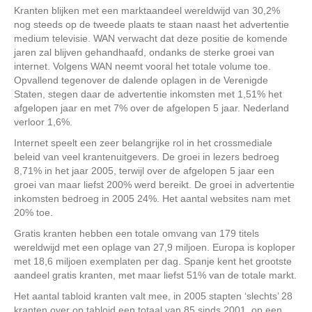
Kranten blijken met een marktaandeel wereldwijd van 30,2%
nog steeds op de tweede plaats te staan naast het advertentie
medium televisie. WAN verwacht dat deze positie de komende
jaren zal blijven gehandhaafd, ondanks de sterke groei van
internet. Volgens WAN neemt vooral het totale volume toe.
Opvallend tegenover de dalende oplagen in de Verenigde
Staten, stegen daar de advertentie inkomsten met 1,51% het
afgelopen jaar en met 7% over de afgelopen 5 jaar. Nederland
verloor 1,6%.
Internet speelt een zeer belangrijke rol in het crossmediale
beleid van veel krantenuitgevers. De groei in lezers bedroeg
8,71% in het jaar 2005, terwijl over de afgelopen 5 jaar een
groei van maar liefst 200% werd bereikt. De groei in advertentie
inkomsten bedroeg in 2005 24%. Het aantal websites nam met
20% toe.
Gratis kranten hebben een totale omvang van 179 titels
wereldwijd met een oplage van 27,9 miljoen. Europa is koploper
met 18,6 miljoen exemplaten per dag. Spanje kent het grootste
aandeel gratis kranten, met maar liefst 51% van de totale markt.
Het aantal tabloid kranten valt mee, in 2005 stapten ‘slechts’ 28
kranten over op tabloid een totaal van 85 sinds 2001, op een