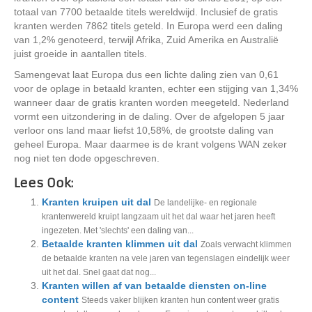
totaal van 7700 betaalde titels wereldwijd. Inclusief de gratis
kranten werden 7862 titels geteld. In Europa werd een daling
van 1,2% genoteerd, terwijl Afrika, Zuid Amerika en Australië
juist groeide in aantallen titels.
Samengevat laat Europa dus een lichte daling zien van 0,61
voor de oplage in betaald kranten, echter een stijging van 1,34%
wanneer daar de gratis kranten worden meegeteld. Nederland
vormt een uitzondering in de daling. Over de afgelopen 5 jaar
verloor ons land maar liefst 10,58%, de grootste daling van
geheel Europa. Maar daarmee is de krant volgens WAN zeker
nog niet ten dode opgeschreven.
Lees Ook:
Kranten kruipen uit dal
De landelijke- en regionale
krantenwereld kruipt langzaam uit het dal waar het jaren heeft
ingezeten. Met 'slechts' een daling van...
Betaalde kranten klimmen uit dal
Zoals verwacht klimmen
de betaalde kranten na vele jaren van tegenslagen eindelijk weer
uit het dal. Snel gaat dat nog...
Kranten willen af van betaalde diensten on-line
content
Steeds vaker blijken kranten hun content weer gratis