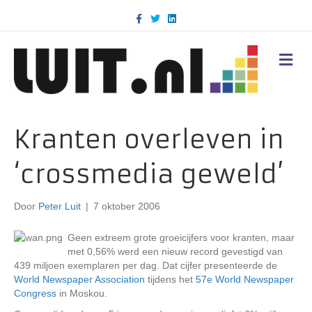
F
T
L
a
w
i
c
i
n
e
t
k
b
t
e
M
o
e
d
E
o
r
i
N
k
n
U
Kranten overleven in
‘crossmedia geweld’
Door
Peter Luit
|
7 oktober 2006
Geen extreem grote groeicijfers voor kranten, maar
met 0,56% werd een nieuw record gevestigd van
439 miljoen exemplaren per dag. Dat cijfer presenteerde de
World Newspaper Association
tijdens het
57e World Newspaper
Congress
in Moskou.