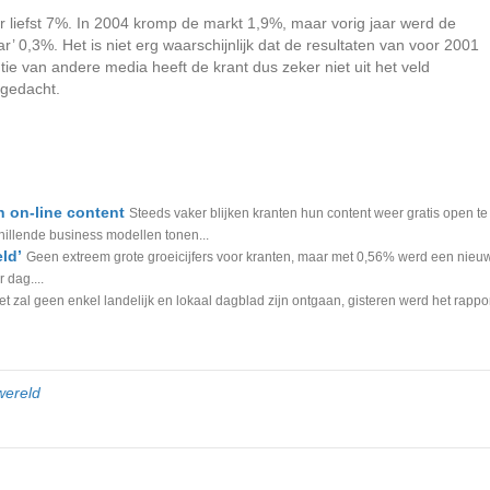
liefst 7%. In 2004 kromp de markt 1,9%, maar vorig jaar werd de
ar’ 0,3%. Het is niet erg waarschijnlijk dat de resultaten van voor 2001
e van andere media heeft de krant dus zeker niet uit het veld
 gedacht.
n on-line content
Steeds vaker blijken kranten hun content weer gratis open te
hillende business modellen tonen...
ld’
Geen extreem grote groeicijfers voor kranten, maar met 0,56% werd een nieu
 dag....
et zal geen enkel landelijk en lokaal dagblad zijn ontgaan, gisteren werd het rappo
wereld