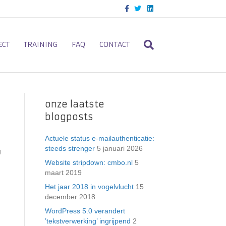
F
T
L
a
w
i
c
i
n
e
t
k
b
t
e
o
e
d
ECT
TRAINING
FAQ
CONTACT
o
r
i
k
n
onze laatste
blogposts
Actuele status e-mailauthenticatie:
steeds strenger
5 januari 2026
Website stripdown: cmbo.nl
5
maart 2019
Het jaar 2018 in vogelvlucht
15
december 2018
WordPress 5.0 verandert
’tekstverwerking’ ingrijpend
2