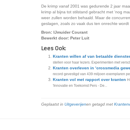
De krimp vanaf 2001 was gedurende 2 jaar maar 
krimp al bijna tot stilstand gebracht met ‘nog ma
weer zullen worden behaald. Maar de concurrenti
geslagen, zoals zo vaak dus ten onrechte wordt
Bron: IJmuider Courant
Bewerkt door: Peter Luit
Lees Ook:
Kranten willen af van betaalde dienste
stellen voor haar lezers. Experimenten met versc
Kranten overleven in ‘crossmedia gewe
record gevestigd van 439 miljoen exemplaren per
Kranten vol met rapport over kranten
H
'Innovatie en Toekomst Pers - De...
Geplaatst in
Uitgeverijen
en getagd met
Kranten