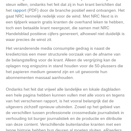
steun willen, ondanks het feit dat zij in hun krant berichtten dat
het
rapport
(PDF) door de branche positief werd ontvangen. Het
gaat NRC kennelijk redelijk voor de wind. Met NRC Next is in
een tijdperk waarin gratis kranten de overhand leken te hebben,
toch een betaalde krant neergezet, die samen met NRC
Handelsblad positieve cijfers genereert, alhoewel niet duidelijk is
waar precies de winst zit.
Het veranderende media consumptie gedrag is naast de
kredietcrisis een meer structurele oorzaak van de afname van
de belangstelling voor de krant. Alleen de vergrijzing kan de
oplagen nog enigszins in stand houden voor de 50-plussers die
het papieren medium gewend zijn en uit gewoonte hun
abonnementen massaal aanhouden.
Ondanks het feit dat vrijwel alle landelijke en lokale dagbladen
een hele pagina hebben kunnen vullen met alle voors en tegens
van het verschenen rapport, is het vooral belangrijk dat de
uitgevers zichzelf opnieuw uitvinden. Zowel op het gebied van
de verschillen tussen professionele crossmediale journalistiek in
verhouding tot burger journalistiek en de productie en ditributie
van deze content. Verschillende buitenlandse kranten met een
lange historie hebben hun deuren al moeten sluiten. eRaeders