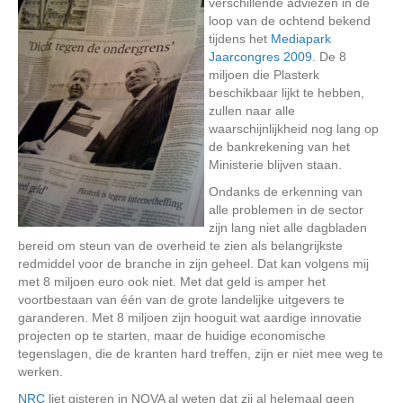
verschillende adviezen in de
loop van de ochtend bekend
tijdens het
Mediapark
Jaarcongres 2009
. De 8
miljoen die Plasterk
beschikbaar lijkt te hebben,
zullen naar alle
waarschijnlijkheid nog lang op
de bankrekening van het
Ministerie blijven staan.
Ondanks de erkenning van
alle problemen in de sector
zijn lang niet alle dagbladen
bereid om steun van de overheid te zien als belangrijkste
redmiddel voor de branche in zijn geheel. Dat kan volgens mij
met 8 miljoen euro ook niet. Met dat geld is amper het
voortbestaan van één van de grote landelijke uitgevers te
garanderen. Met 8 miljoen zijn hooguit wat aardige innovatie
projecten op te starten, maar de huidige economische
tegenslagen, die de kranten hard treffen, zijn er niet mee weg te
werken.
NRC
liet gisteren in NOVA al weten dat zij al helemaal geen