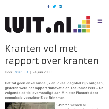
F
T
L
a
w
i
c
i
n
e
t
k
b
t
e
M
o
e
d
E
o
r
i
N
k
n
U
Kranten vol met
rapport over kranten
Door
Peter Luit
|
24 juni 2009
Het zal geen enkel landelijk en lokaal dagblad zijn ontgaan,
gisteren werd het rapport ‘Innovatie en Toekomst Pers – De
volgende editie’ overhandigd aan Minister Plasterk door
commissie voorzitter Elco Brinkman.
Gisteren werden al