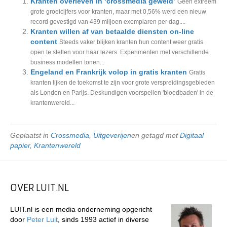
Kranten overleven in ‘crossmedia geweld’
Geen extreem
grote groeicijfers voor kranten, maar met 0,56% werd een nieuw
record gevestigd van 439 miljoen exemplaren per dag....
Kranten willen af van betaalde diensten on-line
content
Steeds vaker blijken kranten hun content weer gratis
open te stellen voor haar lezers. Experimenten met verschillende
business modellen tonen...
Engeland en Frankrijk volop in gratis kranten
Gratis
kranten lijken de toekomst te zijn voor grote verspreidingsgebieden
als London en Parijs. Deskundigen voorspellen 'bloedbaden' in de
krantenwereld...
Geplaatst in
Crossmedia
,
Uitgeverijen
en getagd met
Digitaal
papier
,
Krantenwereld
OVER LUIT.NL
LUIT.nl is een media onderneming opgericht
door
Peter Luit
, sinds 1993 actief in diverse