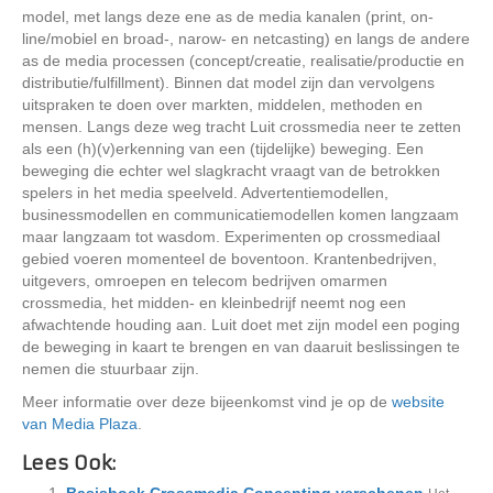
model, met langs deze ene as de media kanalen (print, on-
line/mobiel en broad-, narow- en netcasting) en langs de andere
as de media processen (concept/creatie, realisatie/productie en
distributie/fulfillment). Binnen dat model zijn dan vervolgens
uitspraken te doen over markten, middelen, methoden en
mensen. Langs deze weg tracht Luit crossmedia neer te zetten
als een (h)(v)erkenning van een (tijdelijke) beweging. Een
beweging die echter wel slagkracht vraagt van de betrokken
spelers in het media speelveld. Advertentiemodellen,
businessmodellen en communicatiemodellen komen langzaam
maar langzaam tot wasdom. Experimenten op crossmediaal
gebied voeren momenteel de boventoon. Krantenbedrijven,
uitgevers, omroepen en telecom bedrijven omarmen
crossmedia, het midden- en kleinbedrijf neemt nog een
afwachtende houding aan. Luit doet met zijn model een poging
de beweging in kaart te brengen en van daaruit beslissingen te
nemen die stuurbaar zijn.
Meer informatie over deze bijeenkomst vind je op de
website
van Media Plaza
.
Lees Ook: