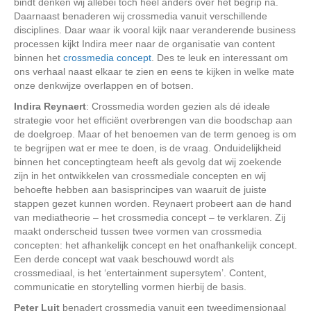
bindt denken wij allebei toch heel anders over het begrip na.
Daarnaast benaderen wij crossmedia vanuit verschillende
disciplines. Daar waar ik vooral kijk naar veranderende business
processen kijkt Indira meer naar de organisatie van content
binnen het
crossmedia concept
. Des te leuk en interessant om
ons verhaal naast elkaar te zien en eens te kijken in welke mate
onze denkwijze overlappen en of botsen.
Indira Reynaert
: Crossmedia worden gezien als dé ideale
strategie voor het efficiënt overbrengen van die boodschap aan
de doelgroep. Maar of het benoemen van de term genoeg is om
te begrijpen wat er mee te doen, is de vraag. Onduidelijkheid
binnen het conceptingteam heeft als gevolg dat wij zoekende
zijn in het ontwikkelen van crossmediale concepten en wij
behoefte hebben aan basisprincipes van waaruit de juiste
stappen gezet kunnen worden. Reynaert probeert aan de hand
van mediatheorie – het crossmedia concept – te verklaren. Zij
maakt onderscheid tussen twee vormen van crossmedia
concepten: het afhankelijk concept en het onafhankelijk concept.
Een derde concept wat vaak beschouwd wordt als
crossmediaal, is het ‘entertainment supersytem’. Content,
communicatie en storytelling vormen hierbij de basis.
Peter Luit
benadert crossmedia vanuit een tweedimensionaal