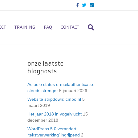
F
T
L
a
w
i
c
i
n
e
t
k
b
t
e
o
e
d
ECT
TRAINING
FAQ
CONTACT
o
r
i
k
n
onze laatste
blogposts
Actuele status e-mailauthenticatie:
steeds strenger
5 januari 2026
Website stripdown: cmbo.nl
5
maart 2019
Het jaar 2018 in vogelvlucht
15
december 2018
WordPress 5.0 verandert
’tekstverwerking’ ingrijpend
2