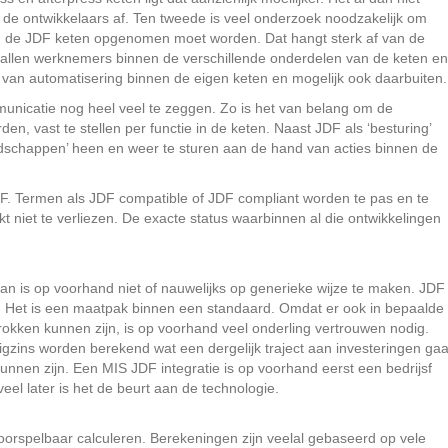
de ontwikkelaars af. Ten tweede is veel onderzoek noodzakelijk om
nnen de JDF keten opgenomen moet worden. Dat hangt sterk af van de
tallen werknemers binnen de verschillende onderdelen van de keten en
 van automatisering binnen de eigen keten en mogelijk ook daarbuiten.
unicatie nog heel veel te zeggen. Zo is het van belang om de
 vast te stellen per functie in de keten. Naast JDF als ‘besturing’
schappen’ heen en weer te sturen aan de hand van acties binnen de
 JDF. Termen als JDF compatible of JDF compliant worden te pas en te
 niet te verliezen. De exacte status waarbinnen al die ontwikkelingen
n is op voorhand niet of nauwelijks op generieke wijze te maken. JDF
 all’. Het is een maatpak binnen een standaard. Omdat er ook in bepaalde
 betrokken kunnen zijn, is op voorhand veel onderling vertrouwen nodig.
zins worden berekend wat een dergelijk traject aan investeringen gaa
nnen zijn. Een MIS JDF integratie is op voorhand eerst een bedrijsf
el later is het de beurt aan de technologie.
 voorspelbaar calculeren. Berekeningen zijn veelal gebaseerd op vele