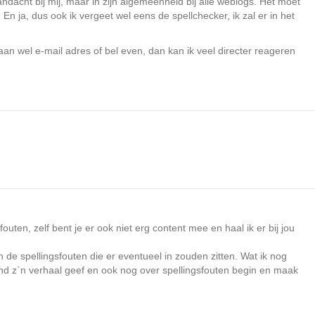
dacht bij mij, maar in zijn algemeenheid bij alle weblogs. Het moet
n ja, dus ook ik vergeet wel eens de spellchecker, ik zal er in het
an wel e-mail adres of bel even, dan kan ik veel directer reageren
fouten, zelf bent je er ook niet erg content mee en haal ik er bij jou
 de spellingsfouten die er eventueel in zouden zitten. Wat ik nog
and z`n verhaal geef en ook nog over spellingsfouten begin en maak