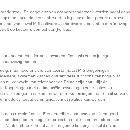
ooronderzoek. De gegevens van dat voorzonderzoek worden nogal eens
de implementatie, doelen vaak worden bijgesteld door gebrek aan kwalitei
kelaars van zowel MIS software als hardware fabrikanten een ‘moving’
treft de kosten is een behoorlijke klus.
een management informatie systeem. Op basis van mijn eigen
es aanwezig moeten zijn:
voudig, maar leveranciers van aparte (naast MIS omgevingen
ement) systemen kunnen omtrent deze functionaliteit nogal wat
en nu verwacht van relatiebeheer. Primair zijn natuurlijk de
k. Koppelingen met de financiële bewegingen van relaties zijn
tatistieken gemaakt kunnen worden. Koppelingen met e-mail servers
der modules, zodat communicatie met relaties kan worden
 is een cruciale functie. Een dergelijke database kan alleen goed
ducten, diensten en mogelijke projecten met kosten en opbrengsten
 Vaak ontbreekt het al aan een goede kostprijs calculatie van