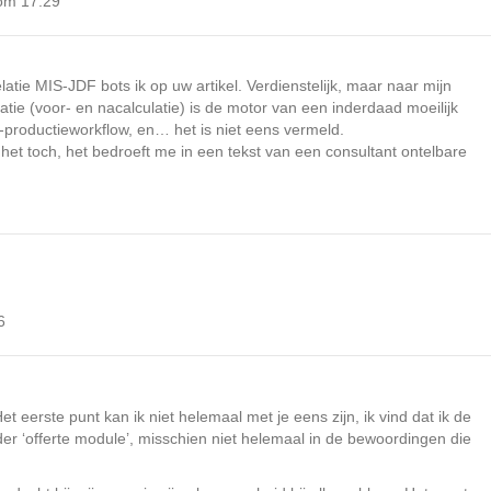
om 17:29
latie MIS-JDF bots ik op uw artikel. Verdienstelijk, maar naar mijn
atie (voor- en nacalculatie) is de motor van een inderdaad moeilijk
productieworkflow, en… het is niet eens vermeld.
 het toch, het bedroeft me in een tekst van een consultant ontelbare
6
t eerste punt kan ik niet helemaal met je eens zijn, ik vind dat ik de
er ‘offerte module’, misschien niet helemaal in de bewoordingen die