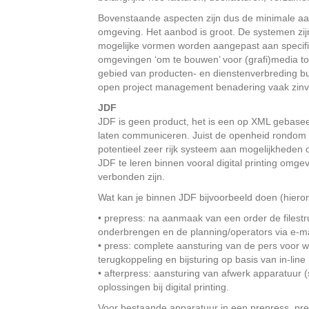
Bovenstaande aspecten zijn dus de minimale a
omgeving. Het aanbod is groot. De systemen zij
mogelijke vormen worden aangepast aan specifie
omgevingen ‘om te bouwen’ voor (grafi)media to
gebied van producten- en dienstenverbreding buit
open project management benadering vaak zinvol
JDF
JDF is geen product, het is een op XML gebase
laten communiceren. Juist de openheid rondom
potentieel zeer rijk systeem aan mogelijkheden o
JDF te leren binnen vooral digital printing omgev
verbonden zijn.
Wat kan je binnen JDF bijvoorbeeld doen (hieron
• prepress: na aanmaak van een order de filest
onderbrengen en de planning/operators via e-ma
• press: complete aansturing van de pers voor w
terugkoppeling en bijsturing op basis van in-line
• afterpress: aansturing van afwerk apparatuur (s
oplossingen bij digital printing.
Voor bestaande apparatuur in een prepress, press 