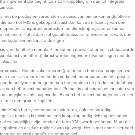
S implementatie begint. Een JDF koppeling om dan tot integrale
zinloos.
ies met de producten verbonden op basis van binnenkomende offerte
ie aan het MIS is gekoppeld. Juist dan kan de efficiency van een
 een open en transparant producten- en dienstenprogramma kunnen
gen indienen. Het al dan niet geautomatiseerd antwoorden is vaak een
de verkoop binnendienst afdelingen.
asis van de offerte module. Hier kunnen danwel offertes in status worde
ussenkomst van offerte) direct worden ingevoerd. Koppelingen met de
alculatie.
 crusiaal. Steeds vaker voeren (grafi)media bedrijven projecten van
 niet meer als aparte eenheden verkocht, maar samen in één project
 goede analyse van hetgeen men ten eerste in de producten database
k van het project management. Primair is dat vooral het inrichten van
n belangrijke rol als hulpmiddel. Binnen het project management zullen
stratie een grote rol spelen.
inde’ van het systeem naast factureren, ook een volledige
gelijke functies is minimaal een koppeling nodig richting bestaande
dan alles mogelijk te zijn, omdat de term XML wordt genoemd. Maar de
 applicaties altijd de noidge extra tijd vergt. Het is met name hier heel
facturen en credit nota’s zijn opgebouwd.