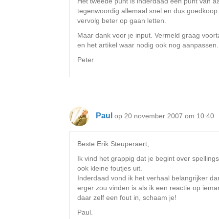
Het tweede punt is inderdaad een punt van aan
tegenwoordig allemaal snel en dus goedkoop. E
vervolg beter op gaan letten.
Maar dank voor je input. Vermeld graag voorta
en het artikel waar nodig ook nog aanpassen.
Peter
Paul
op 20 november 2007 om 10:40
Beste Erik Steuperaert,
Ik vind het grappig dat je begint over spellings
ook kleine foutjes uit.
Inderdaad vond ik het verhaal belangrijker dan
erger zou vinden is als ik een reactie op iem
daar zelf een fout in, schaam je!
Paul.