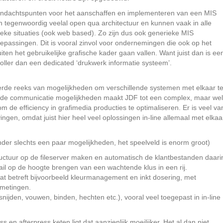
andachtspunten voor het aanschaffen en implementeren van een MIS
n tegenwoordig veelal open qua architectuur en kunnen vaak in alle
ke situaties (ook web based). Zo zijn dus ook generieke MIS
epassingen. Dit is vooral zinvol voor ondernemingen die ook op het
en het gebruikelijke grafische kader gaan vallen. Want juist dan is ee
ler dan een dedicated ‘drukwerk informatie systeem’.
erde reeks van mogelijkheden om verschillende systemen met elkaar t
 de communicatie mogelijkheden maakt JDF tot een complex, maar wel
m de efficiency in grafimedia producties te optimaliseren. Er is veel va
ingen, omdat juist hier heel veel oplossingen in-line allemaal met elkaa
der slechts een paar mogelijkheden, het speelveld is enorm groot)
ructuur op de fileserver maken en automatisch de klantbestanden daari
il op de hoogte brengen van een wachtende klus in een rij.
at betreft bijvoorbeeld kleurmanagement en inkt dosering, met
 metingen.
nijden, vouwen, binden, hechten etc.), vooral veel toegepast in in-line
en afterpress keten ligt dat aanzienlijk moeilijker. Het al dan niet