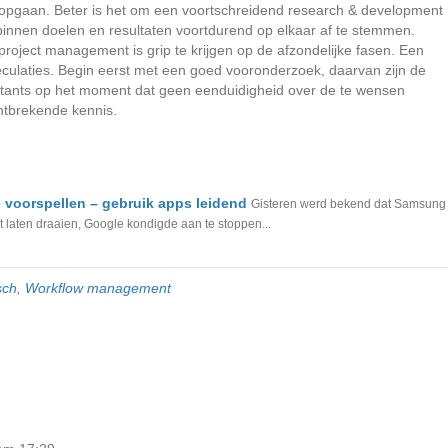
len opgaan. Beter is het om een voortschreidend research & development
rbinnen doelen en resultaten voortdurend op elkaar af te stemmen.
roject management is grip te krijgen op de afzondelijke fasen. Een
eculaties. Begin eerst met een goed vooronderzoek, daarvan zijn de
ultants op het moment dat geen eenduidigheid over de te wensen
 ontbrekende kennis.
e voorspellen – gebruik apps leidend
Gisteren werd bekend dat Samsung
laten draaien, Google kondigde aan te stoppen...
sch
,
Workflow management