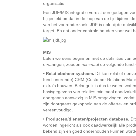
organisatie.
Een JDF/MIS integratie vereist een gedegen v
bijgesteld omdat in de loop van de tijd tijdens 
van het vooronderzoek. JDF is ook bij de ontwik
target. En dat onder controle houden voor wat be
MIS
Laten we eens beginnen met de definities van 
ervaringen, zouden
minimaal
de volgende functi
• Relatiebeheer systeem.
Dit kan relatief een
functionerende) CRM (Customer Relations Manag
extra’s bouwen. Belangrijk is dus te weten wat m
basisgegevens van relaties minimaal noodzakelij
doorgaans aanwezig in MIS omgevingen, zodat s
zijn doorgaans gekoppeld aan de offerte- en or
vereenvoudigd.
• Producten/diensten/projecten database.
Dit
worden ingericht als ook daadwerkelijk alle pro
bekend zijn en goed onderhouden kunnen worden.