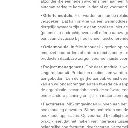
afzonderlijke eenheden alvorens men aan een MI
automatisering te komen, is dan al op voorhand 
• Offerte module.
Hier worden primair de relat
verzoeken. Dat kan on-line via een webmodules d
dergelijk systeem zijn nut gaan bewijzen. Met
(potentiële) opdrachtgevers zelf offerte aanvra
punt van discussie bij traditioneel functioneren
• Ordermodule.
In feite inhoudelijk gezien op b
omgezet naar orders of orders direct (zonder t
producten database zorgen voor een juiste voorc
• Project management.
Ook deze module is weer
langere duur uit. Producten en diensten worden
aangeboden. Een dergelijke aanpak vereist een
kan en wil onderbrengen en ten tweede de aanpa
de organisatie, secundair speelt de software ee
onder andere planning en tijd- en materialen regi
• Factureren.
MIS omgevingen kunnen aan het ‘e
boekhouding omvatten. Bij het ontbreken van der
boekhoud applicaties. Op voorhand lijkt altijd 
praktijk leert dat het maken van interfaces tussen
belangrijke hoe facturen, deelfacturen, verzamel