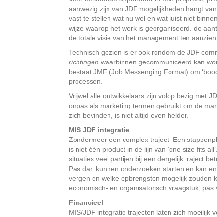
aanwezig zijn van JDF mogelijkheden hangt van 
vast te stellen wat nu wel en wat juist niet bi
wijze waarop het werk is georganiseerd, de aan
de totale visie van het management ten aanzien
Technisch gezien is er ook rondom de JDF comm
richtingen
waarbinnen gecommuniceerd kan worden,
bestaat JMF (Job Messenging Format) om ‘bood
processen.
Vrijwel alle ontwikkelaars zijn volop bezig met
onpas als marketing termen gebruikt om de markt
zich bevinden, is niet altijd even helder.
MIS JDF integratie
Zondermeer een complex traject. Een stappenpla
is niet één product in de lijn van ‘one size fits
situaties veel partijen bij een dergelijk traject
Pas dan kunnen onderzoeken starten en kan enig
vergen en welke opbrengsten mogelijk zouden ku
economisch- en organisatorisch vraagstuk, pas ve
Financieel
MIS/JDF integratie trajecten laten zich moeilijk