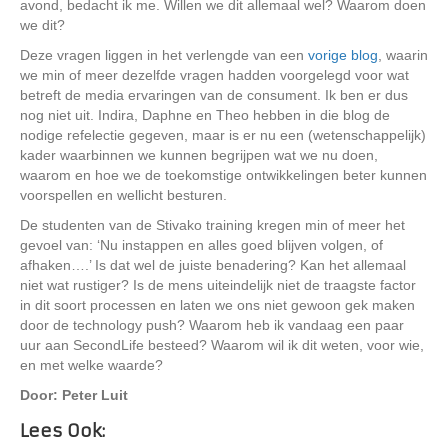
avond, bedacht ik me. Willen we dit allemaal wel? Waarom doen
we dit?
Deze vragen liggen in het verlengde van een
vorige blog
, waarin
we min of meer dezelfde vragen hadden voorgelegd voor wat
betreft de media ervaringen van de consument. Ik ben er dus
nog niet uit. Indira, Daphne en Theo hebben in die blog de
nodige refelectie gegeven, maar is er nu een (wetenschappelijk)
kader waarbinnen we kunnen begrijpen wat we nu doen,
waarom en hoe we de toekomstige ontwikkelingen beter kunnen
voorspellen en wellicht besturen.
De studenten van de Stivako training kregen min of meer het
gevoel van: ‘Nu instappen en alles goed blijven volgen, of
afhaken….’ Is dat wel de juiste benadering? Kan het allemaal
niet wat rustiger? Is de mens uiteindelijk niet de traagste factor
in dit soort processen en laten we ons niet gewoon gek maken
door de technology push? Waarom heb ik vandaag een paar
uur aan SecondLife besteed? Waarom wil ik dit weten, voor wie,
en met welke waarde?
Door: Peter Luit
Lees Ook: