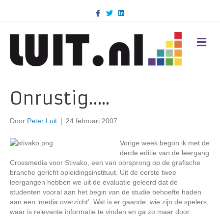
F
T
L
a
w
i
c
i
n
e
t
k
b
t
e
M
o
e
d
E
o
r
i
N
k
n
U
Onrustig…..
Door
Peter Luit
|
24 februari 2007
Vorige week begon ik met de
derde editie van de leergang
Crossmedia voor Stivako, een van oorsprong op de grafische
branche gericht opleidingsinstituut. Uit de eerste twee
leergangen hebben we uit de evaluatie geleerd dat de
studenten vooral aan het begin van de studie behoefte haden
aan een ‘media overzicht’. Wat is er gaande, wie zijn de spelers,
waar is relevante informatie te vinden en ga zo maar door.