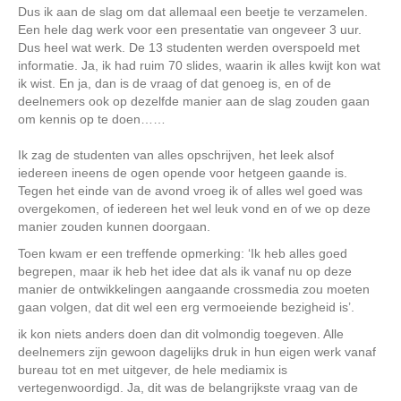
Dus ik aan de slag om dat allemaal een beetje te verzamelen.
Een hele dag werk voor een presentatie van ongeveer 3 uur.
Dus heel wat werk. De 13 studenten werden overspoeld met
informatie. Ja, ik had ruim 70 slides, waarin ik alles kwijt kon wat
ik wist. En ja, dan is de vraag of dat genoeg is, en of de
deelnemers ook op dezelfde manier aan de slag zouden gaan
om kennis op te doen……
Ik zag de studenten van alles opschrijven, het leek alsof
iedereen ineens de ogen opende voor hetgeen gaande is.
Tegen het einde van de avond vroeg ik of alles wel goed was
overgekomen, of iedereen het wel leuk vond en of we op deze
manier zouden kunnen doorgaan.
Toen kwam er een treffende opmerking: ‘Ik heb alles goed
begrepen, maar ik heb het idee dat als ik vanaf nu op deze
manier de ontwikkelingen aangaande crossmedia zou moeten
gaan volgen, dat dit wel een erg vermoeiende bezigheid is’.
ik kon niets anders doen dan dit volmondig toegeven. Alle
deelnemers zijn gewoon dagelijks druk in hun eigen werk vanaf
bureau tot en met uitgever, de hele mediamix is
vertegenwoordigd. Ja, dit was de belangrijkste vraag van de