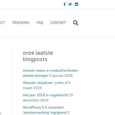
F
T
L
a
w
i
c
i
n
e
t
k
b
t
e
o
e
d
ECT
TRAINING
FAQ
CONTACT
o
r
i
k
n
onze laatste
blogposts
Actuele status e-mailauthenticatie:
steeds strenger
5 januari 2026
Website stripdown: cmbo.nl
5
maart 2019
Het jaar 2018 in vogelvlucht
15
december 2018
WordPress 5.0 verandert
’tekstverwerking’ ingrijpend
2
s