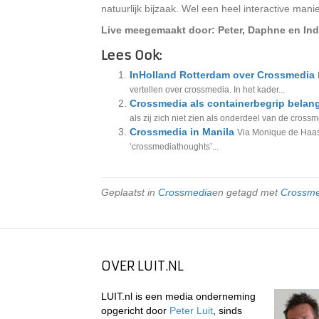
natuurlijk bijzaak. Wel een heel interactive man
Live meegemaakt door: Peter, Daphne en Ind
Lees Ook:
InHolland Rotterdam over Crossmedia
vertellen over crossmedia. In het kader...
Crossmedia als containerbegrip belang
als zij zich niet zien als onderdeel van de cross
Crossmedia in Manila
Via Monique de Haas
‘crossmediathoughts’...
Geplaatst in
Crossmedia
en getagd met
Crossme
OVER LUIT.NL
LUIT.nl is een media onderneming
opgericht door
Peter Luit
, sinds