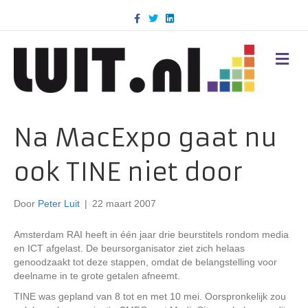
F
T
L
a
w
i
c
i
n
e
t
k
b
t
e
M
o
e
d
E
o
r
i
N
k
n
U
Na MacExpo gaat nu
ook TINE niet door
Door
Peter Luit
|
22 maart 2007
Amsterdam RAI heeft in één jaar drie beurstitels rondom media
en ICT afgelast. De beursorganisator ziet zich helaas
genoodzaakt tot deze stappen, omdat de belangstelling voor
deelname in te grote getalen afneemt.
TINE was gepland van 8 tot en met 10 mei. Oorspronkelijk zou