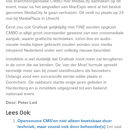
ook brancheorganisatie CMBO met MediaCity aanhaken op dit
event, maar na het wegvallen van MacExpo werd al het besluit
genomen MediaCity te gaan verhuizen. Dit vindt nu plaats op 24
mei bij MediaPlaza in Utrecht.
Eerst zou ook Grafivak gelijktijdig met TINE worden opgezet.
CMBO is altijd groot voorstander geweest van een crossmediale
aanpak, waarin grafische technieken, ict/on-line en audio-
visuele media bijeen gebracht zouden worden voor media
inkopend Nederland onder een volledig nieuwe beurstitel.
Inmiddels is wel duidelijk dat Grafivak nooit meer zal terugkeren
in de vorm die we kenden. De ‘van der Most’ formule spreekt
kennelijk meer aan bij zowel standhouders als bezoekers.
Onlangs vond een succesvolle eerste editie plaats in
Gorinchem. De vakbeurs startte enige jaren geleden in
Hardenberg en is inmiddels uitgegroeid tot een bekend
nationaal event.
Door: Peter Luit
Lees Ook:
Opensource CMS’en niet alleen kwetsbaar door
techniek, maar vooral ook door beheerder(s)
Een vaak