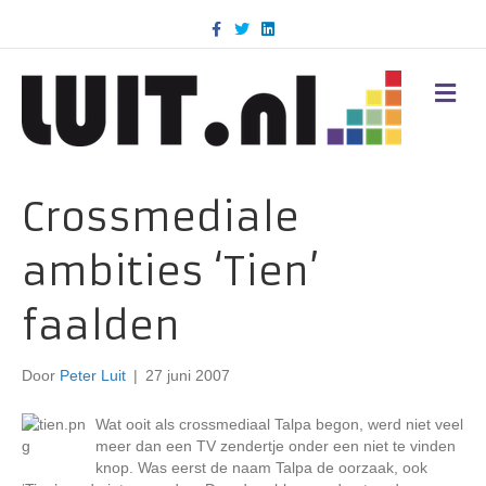
F
T
L
a
w
i
c
i
n
e
t
k
b
t
e
M
o
e
d
E
o
r
i
N
k
n
U
Crossmediale
ambities ‘Tien’
faalden
Door
Peter Luit
|
27 juni 2007
Wat ooit als crossmediaal Talpa begon, werd niet veel
meer dan een TV zendertje onder een niet te vinden
knop. Was eerst de naam Talpa de oorzaak, ook