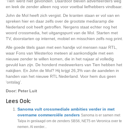
‘Tien’ werd niet gevonden. Daardoor bleven adverteerders weg
en leek de zender alleen nog voor voetbal liefhebbers vindbaar.
John de Mol heeft zich vergist. De kranten staan er vol van en
spreken hier en daar zelfs over de grootste mediaramp die
Nederland ooit heeft getroffen. Nergens staat echter nog het
woord crossmedia, het uitgangspunt van de Mol. Starten met
TV, doorstarten op internet, mobiel en misschien zelfs nog print.
Alle goede titels gaan met een handje vol mensen naar RTL,
waar Fons van Westerloo meteen al aankondigde met een
nieuwe zender te willen komen, die in het najaar al volledig
gevuld kan zijn. De honderd medewerkers van Tien hebben het
nakijken. En John de Mol? Hij krijgt 26,3% van de aandelen in
handen van het nieuwe RTL Nederland. Voor hem dus geen
‘ontslag’.
Door: Peter Luit
Lees Ook:
Sanoma vult crossmediale ambities verder in met
overname commerciële zenders
Sanoma is er samen met
Talpa in geslaagd om de zenders SBS6, NET5 en Veronica over te
nemen. Al eerder...