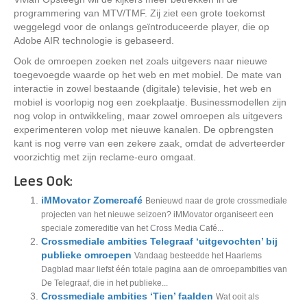
programmering van MTV/TMF. Zij ziet een grote toekomst
weggelegd voor de onlangs geïntroduceerde player, die op
Adobe AIR technologie is gebaseerd.
Ook de omroepen zoeken net zoals uitgevers naar nieuwe
toegevoegde waarde op het web en met mobiel. De mate van
interactie in zowel bestaande (digitale) televisie, het web en
mobiel is voorlopig nog een zoekplaatje. Businessmodellen zijn
nog volop in ontwikkeling, maar zowel omroepen als uitgevers
experimenteren volop met nieuwe kanalen. De opbrengsten
kant is nog verre van een zekere zaak, omdat de adverteerder
voorzichtig met zijn reclame-euro omgaat.
Lees Ook:
iMMovator Zomercafé
Benieuwd naar de grote crossmediale
projecten van het nieuwe seizoen? iMMovator organiseert een
speciale zomereditie van het Cross Media Café...
Crossmediale ambities Telegraaf ‘uitgevochten’ bij
publieke omroepen
Vandaag besteedde het Haarlems
Dagblad maar liefst één totale pagina aan de omroepambities van
De Telegraaf, die in het publieke...
Crossmediale ambities ‘Tien’ faalden
Wat ooit als