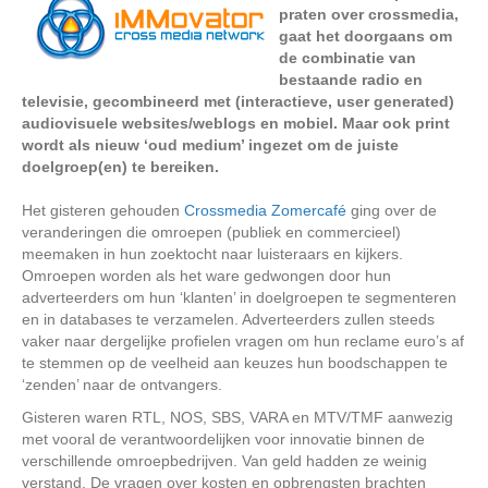
praten over crossmedia,
gaat het doorgaans om
de combinatie van
bestaande radio en
televisie, gecombineerd met (interactieve, user generated)
audiovisuele websites/weblogs en mobiel. Maar ook print
wordt als nieuw ‘oud medium’ ingezet om de juiste
doelgroep(en) te bereiken.
Het gisteren gehouden
Crossmedia Zomercafé
ging over de
veranderingen die omroepen (publiek en commercieel)
meemaken in hun zoektocht naar luisteraars en kijkers.
Omroepen worden als het ware gedwongen door hun
adverteerders om hun ‘klanten’ in doelgroepen te segmenteren
en in databases te verzamelen. Adverteerders zullen steeds
vaker naar dergelijke profielen vragen om hun reclame euro’s af
te stemmen op de veelheid aan keuzes hun boodschappen te
‘zenden’ naar de ontvangers.
Gisteren waren RTL, NOS, SBS, VARA en MTV/TMF aanwezig
met vooral de verantwoordelijken voor innovatie binnen de
verschillende omroepbedrijven. Van geld hadden ze weinig
verstand. De vragen over kosten en opbrengsten brachten