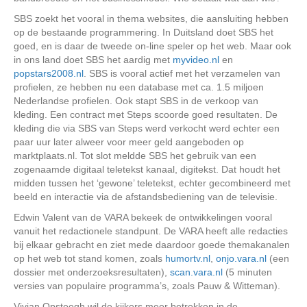
SBS zoekt het vooral in thema websites, die aansluiting hebben
op de bestaande programmering. In Duitsland doet SBS het
goed, en is daar de tweede on-line speler op het web. Maar ook
in ons land doet SBS het aardig met
myvideo.nl
en
popstars2008.nl
. SBS is vooral actief met het verzamelen van
profielen, ze hebben nu een database met ca. 1.5 miljoen
Nederlandse profielen. Ook stapt SBS in de verkoop van
kleding. Een contract met Steps scoorde goed resultaten. De
kleding die via SBS van Steps werd verkocht werd echter een
paar uur later alweer voor meer geld aangeboden op
marktplaats.nl. Tot slot meldde SBS het gebruik van een
zogenaamde digitaal teletekst kanaal, digitekst. Dat houdt het
midden tussen het ‘gewone’ teletekst, echter gecombineerd met
beeld en interactie via de afstandsbediening van de televisie.
Edwin Valent van de VARA bekeek de ontwikkelingen vooral
vanuit het redactionele standpunt. De VARA heeft alle redacties
bij elkaar gebracht en ziet mede daardoor goede themakanalen
op het web tot stand komen, zoals
humortv.nl
,
onjo.vara.nl
(een
dossier met onderzoeksresultaten),
scan.vara.nl
(5 minuten
versies van populaire programma’s, zoals Pauw & Witteman).
Vivian Opsteegh wil de kijkers meer betrekken in de