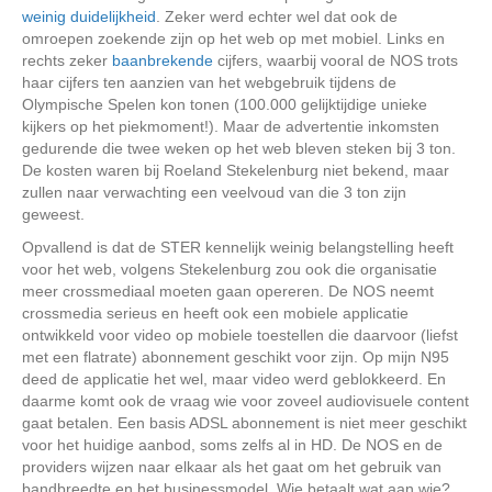
weinig duidelijkheid
. Zeker werd echter wel dat ook de
omroepen zoekende zijn op het web op met mobiel. Links en
rechts zeker
baanbrekende
cijfers, waarbij vooral de NOS trots
haar cijfers ten aanzien van het webgebruik tijdens de
Olympische Spelen kon tonen (100.000 gelijktijdige unieke
kijkers op het piekmoment!). Maar de advertentie inkomsten
gedurende die twee weken op het web bleven steken bij 3 ton.
De kosten waren bij Roeland Stekelenburg niet bekend, maar
zullen naar verwachting een veelvoud van die 3 ton zijn
geweest.
Opvallend is dat de STER kennelijk weinig belangstelling heeft
voor het web, volgens Stekelenburg zou ook die organisatie
meer crossmediaal moeten gaan opereren. De NOS neemt
crossmedia serieus en heeft ook een mobiele applicatie
ontwikkeld voor video op mobiele toestellen die daarvoor (liefst
met een flatrate) abonnement geschikt voor zijn. Op mijn N95
deed de applicatie het wel, maar video werd geblokkeerd. En
daarme komt ook de vraag wie voor zoveel audiovisuele content
gaat betalen. Een basis ADSL abonnement is niet meer geschikt
voor het huidige aanbod, soms zelfs al in HD. De NOS en de
providers wijzen naar elkaar als het gaat om het gebruik van
bandbreedte en het businessmodel. Wie betaalt wat aan wie?