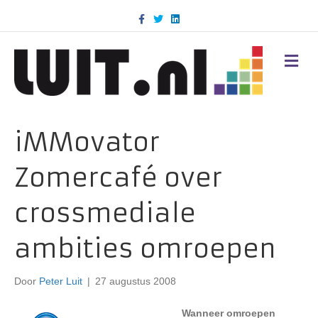
F
T
L
a
w
i
c
i
n
e
t
k
b
t
e
M
o
e
d
E
o
r
i
N
k
n
U
iMMovator
Zomercafé over
crossmediale
ambities omroepen
Door
Peter Luit
|
27 augustus 2008
Wanneer omroepen