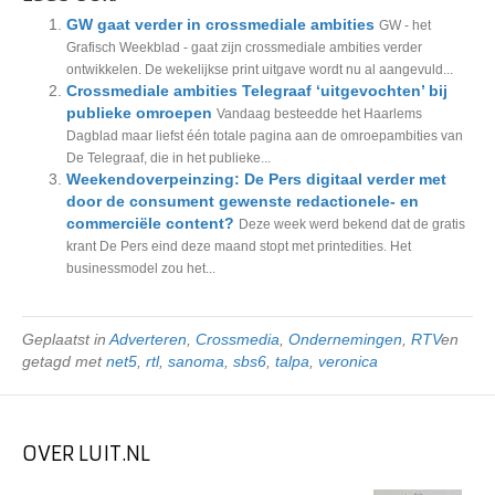
GW gaat verder in crossmediale ambities
GW - het
Grafisch Weekblad - gaat zijn crossmediale ambities verder
ontwikkelen. De wekelijkse print uitgave wordt nu al aangevuld...
Crossmediale ambities Telegraaf ‘uitgevochten’ bij
publieke omroepen
Vandaag besteedde het Haarlems
Dagblad maar liefst één totale pagina aan de omroepambities van
De Telegraaf, die in het publieke...
Weekendoverpeinzing: De Pers digitaal verder met
door de consument gewenste redactionele- en
commerciële content?
Deze week werd bekend dat de gratis
krant De Pers eind deze maand stopt met printedities. Het
businessmodel zou het...
Geplaatst in
Adverteren
,
Crossmedia
,
Ondernemingen
,
RTV
en
getagd met
net5
,
rtl
,
sanoma
,
sbs6
,
talpa
,
veronica
OVER LUIT.NL