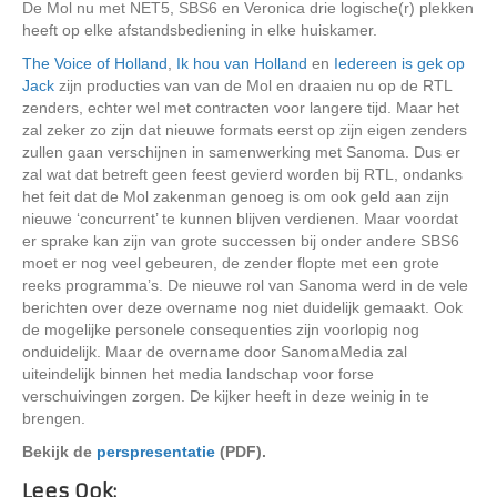
De Mol nu met NET5, SBS6 en Veronica drie logische(r) plekken
heeft op elke afstandsbediening in elke huiskamer.
The Voice of Holland
,
Ik hou van Holland
en
Iedereen is gek op
Jack
zijn producties van van de Mol en draaien nu op de RTL
zenders, echter wel met contracten voor langere tijd. Maar het
zal zeker zo zijn dat nieuwe formats eerst op zijn eigen zenders
zullen gaan verschijnen in samenwerking met Sanoma. Dus er
zal wat dat betreft geen feest gevierd worden bij RTL, ondanks
het feit dat de Mol zakenman genoeg is om ook geld aan zijn
nieuwe ‘concurrent’ te kunnen blijven verdienen. Maar voordat
er sprake kan zijn van grote successen bij onder andere SBS6
moet er nog veel gebeuren, de zender flopte met een grote
reeks programma’s. De nieuwe rol van Sanoma werd in de vele
berichten over deze overname nog niet duidelijk gemaakt. Ook
de mogelijke personele consequenties zijn voorlopig nog
onduidelijk. Maar de overname door SanomaMedia zal
uiteindelijk binnen het media landschap voor forse
verschuivingen zorgen. De kijker heeft in deze weinig in te
brengen.
Bekijk de
perspresentatie
(PDF).
Lees Ook: