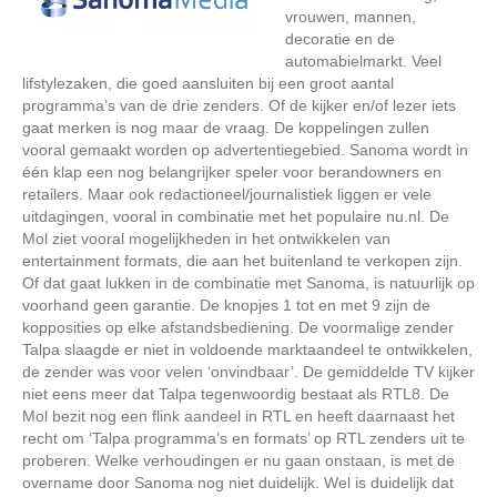
vrouwen, mannen,
decoratie en de
automabielmarkt. Veel
lifstylezaken, die goed aansluiten bij een groot aantal
programma’s van de drie zenders. Of de kijker en/of lezer iets
gaat merken is nog maar de vraag. De koppelingen zullen
vooral gemaakt worden op advertentiegebied. Sanoma wordt in
één klap een nog belangrijker speler voor berandowners en
retailers. Maar ook redactioneel/journalistiek liggen er vele
uitdagingen, vooral in combinatie met het populaire nu.nl. De
Mol ziet vooral mogelijkheden in het ontwikkelen van
entertainment formats, die aan het buitenland te verkopen zijn.
Of dat gaat lukken in de combinatie met Sanoma, is natuurlijk op
voorhand geen garantie. De knopjes 1 tot en met 9 zijn de
kopposities op elke afstandsbediening. De voormalige zender
Talpa slaagde er niet in voldoende marktaandeel te ontwikkelen,
de zender was voor velen ‘onvindbaar’. De gemiddelde TV kijker
niet eens meer dat Talpa tegenwoordig bestaat als RTL8. De
Mol bezit nog een flink aandeel in RTL en heeft daarnaast het
recht om ‘Talpa programma’s en formats’ op RTL zenders uit te
proberen. Welke verhoudingen er nu gaan onstaan, is met de
overname door Sanoma nog niet duidelijk. Wel is duidelijk dat