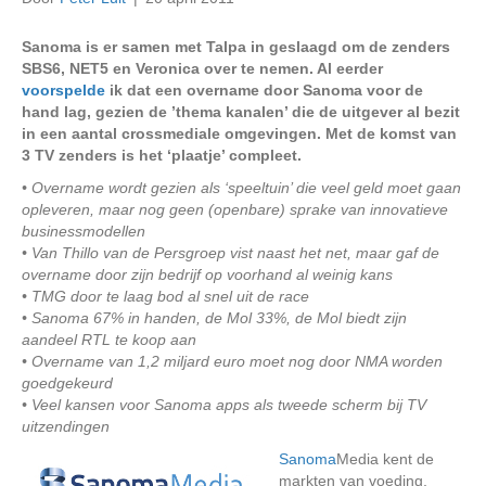
Sanoma is er samen met Talpa in geslaagd om de zenders
SBS6, NET5 en Veronica over te nemen. Al eerder
voorspelde
ik dat een overname door Sanoma voor de
hand lag, gezien de ’thema kanalen’ die de uitgever al bezit
in een aantal crossmediale omgevingen. Met de komst van
3 TV zenders is het ‘plaatje’ compleet.
• Overname wordt gezien als ‘speeltuin’ die veel geld moet gaan
opleveren, maar nog geen (openbare) sprake van innovatieve
businessmodellen
• Van Thillo van de Persgroep vist naast het net, maar gaf de
overname door zijn bedrijf op voorhand al weinig kans
• TMG door te laag bod al snel uit de race
• Sanoma 67% in handen, de Mol 33%, de Mol biedt zijn
aandeel RTL te koop aan
• Overname van 1,2 miljard euro moet nog door NMA worden
goedgekeurd
• Veel kansen voor Sanoma apps als tweede scherm bij TV
uitzendingen
Sanoma
Media kent de
markten van voeding,