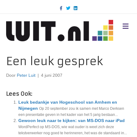
F
T
L
a
w
i
c
i
n
e
t
k
b
t
e
M
o
e
d
E
o
r
i
N
k
n
U
Een leuk gesprek
Door
Peter Luit
|
4 juni 2007
Lees Ook:
Leuk bedankje van Hogeschool van Arnhem en
Nijmegen
Op 20 september zou ik samen met Marco Derksen
een presentatie geven in het kader van het 5 jarig bestaan...
Gewoon leuk naar te kijken: van MS-DOS naar iPad
WordPerfect op MS-DOS, wie wat ouder is weet zich deze
tekstverwerker nog goed te herinneren, het was de standaard in...