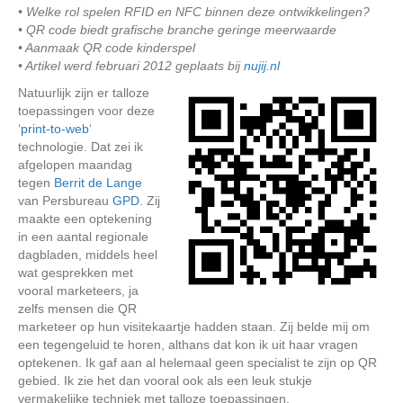
• Welke rol spelen RFID en NFC binnen deze ontwikkelingen?
• QR code biedt grafische branche geringe meerwaarde
• Aanmaak QR code kinderspel
• Artikel werd februari 2012 geplaats bij
nujij.nl
Natuurlijk zijn er talloze
toepassingen voor deze
‘
print-to-web
‘
technologie. Dat zei ik
afgelopen maandag
tegen
Berrit de Lange
van Persbureau
GPD
. Zij
maakte een optekening
in een aantal regionale
dagbladen, middels heel
wat gesprekken met
vooral marketeers, ja
zelfs mensen die QR
marketeer op hun visitekaartje hadden staan. Zij belde mij om
een tegengeluid te horen, althans dat kon ik uit haar vragen
optekenen. Ik gaf aan al helemaal geen specialist te zijn op QR
gebied. Ik zie het dan vooral ook als een leuk stukje
vermakelijke techniek met talloze toepassingen.