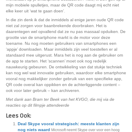
mijn mobiele spulletjes, maar de QR code daagt mij echt niet
elke keer uit ‘wat te gaan doen’.
In die zin denk ik dat de inmiddels al enige jaren oude QR code
niet zal zorgen voor baanbrekende doorbraken. Het is
daarentegen wel opvallend dat ze nu pas massaal opduiken. De
grootte van de smartphone markt is de motor voor deze
toename. Nu nog moeten gebruikers van smartphones een
‘appje’ downloaden. Maar inmiddels zijn veel toestellen er al
standaard mee uitgerust. Mara het is nog aan de gebruiker om
de app te starten. Het ‘scannen’ moet ook nog redelijk
nauwkeurig gebeuren. De ontwikkeling van dat stukje techniek
kan nog wel wat innovatie gebruiken, waardoor elke smartphone
vooral nog makkelijker zonder gebruik van een specifieke app,
QR code overal kan oppikken en de achterliggende content –
ook voor later gebruik – kan archiveren.
Met dank aan Bram ter Beek van het KVGO, die mij via de
reacties op dit filmpje attendeerde
Lees Ook:
Deal Skype vooral strategisch: meeste klanten zijn
nog niets waard
Microsoft neemt Skype over voor een hoog