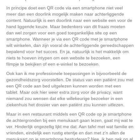
In principe doet een QR code via een smartphone niet veel
meer dan een doorlink mogelijk maken naar achterliggende
content. Natuurlijk is een doorlink naar een website een voor de
hand liggende keuze. Maar bedenkers van dit fraais moeten
dan wel zorgen voor een goed toegankelijke site op een
smartphone. Wanneer je via een QR code met je smartphone
wilt winkelen, dan zijn vooral de achterliggende gereedschappen
bepalend voor het succes. En ja, natuurlijk is het makkelijk om
niets te hoeven intypen om een website te bezoeken, een
filmpje te bekijken of een e-winkel te bezoeken.
Ook kan ik me professionele toepassingen in bijvoorbeeld de
gezondheidszorg voorstellen. De status van een patiënt zou met
een QR code aan bed uitgelezen kunnen worden met een
tablet. Maar ook hier weer extra zorg voor de privacy, want
niemand zou wensen dat elke willekeurige bezoeker in een
ziekenhuis het dossier van een patiënt zou kunnen uitlezen.
Maar in een restaurant middels een QR code op je smartphone
de achtergronden bij een menukaart gaan lezen, gaat mij wat te
ver. Hinderlijk ongezellig lijkt me dat. Aan tafel met wat familie en
vrienden, eindelijk een rustig etentje en dan met z’n allen de
menukaart op je smartphone bestuderen? Nee, ik ben gek op al