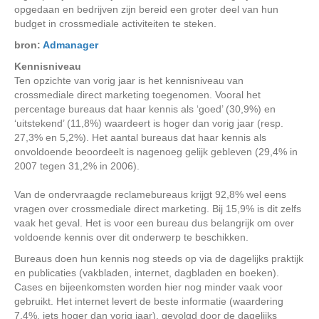
opgedaan en bedrijven zijn bereid een groter deel van hun
budget in crossmediale activiteiten te steken.
bron:
Admanager
Kennisniveau
Ten opzichte van vorig jaar is het kennisniveau van
crossmediale direct marketing toegenomen. Vooral het
percentage bureaus dat haar kennis als ‘goed’ (30,9%) en
‘uitstekend’ (11,8%) waardeert is hoger dan vorig jaar (resp.
27,3% en 5,2%). Het aantal bureaus dat haar kennis als
onvoldoende beoordeelt is nagenoeg gelijk gebleven (29,4% in
2007 tegen 31,2% in 2006).
Van de ondervraagde reclamebureaus krijgt 92,8% wel eens
vragen over crossmediale direct marketing. Bij 15,9% is dit zelfs
vaak het geval. Het is voor een bureau dus belangrijk om over
voldoende kennis over dit onderwerp te beschikken.
Bureaus doen hun kennis nog steeds op via de dagelijks praktijk
en publicaties (vakbladen, internet, dagbladen en boeken).
Cases en bijeenkomsten worden hier nog minder vaak voor
gebruikt. Het internet levert de beste informatie (waardering
7,4%, iets hoger dan vorig jaar), gevolgd door de dagelijks