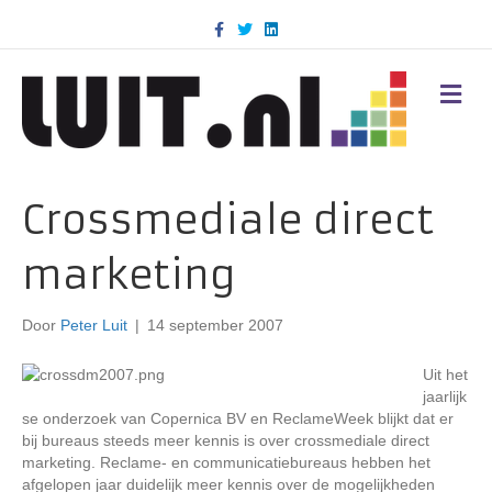
F
T
L
a
w
i
c
i
n
e
t
k
b
t
e
M
o
e
d
E
o
r
i
N
k
n
U
Crossmediale direct
marketing
Door
Peter Luit
|
14 september 2007
Uit het
jaarlijk
se onderzoek van Copernica BV en ReclameWeek blijkt dat er
bij bureaus steeds meer kennis is over crossmediale direct
marketing. Reclame- en communicatiebureaus hebben het
afgelopen jaar duidelijk meer kennis over de mogelijkheden