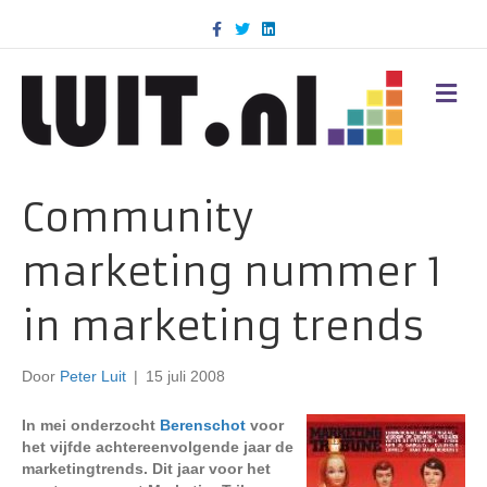
F
T
L
a
w
i
c
i
n
e
t
k
b
t
e
M
o
e
d
E
o
r
i
N
k
n
U
Community
marketing nummer 1
in marketing trends
Door
Peter Luit
|
15 juli 2008
In mei onderzocht
Berenschot
voor
het vijfde achtereenvolgende jaar de
marketingtrends. Dit jaar voor het