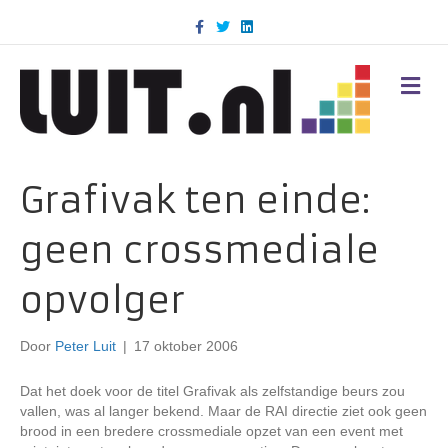
F
T
L
a
w
i
c
i
n
e
t
k
b
t
e
M
o
e
d
E
o
r
i
N
k
n
U
Grafivak ten einde:
geen crossmediale
opvolger
Door
Peter Luit
|
17 oktober 2006
Dat het doek voor de titel Grafivak als zelfstandige beurs zou
vallen, was al langer bekend. Maar de RAI directie ziet ook geen
brood in een bredere crossmediale opzet van een event met