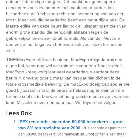
natuurlijk de nodige marges. Dat maakt ook goedkopere
concepten voor deelnemers toch vaak nog duurder dan
bijvoorbeeld de ‘recht-toe-recht-aan’ benadering van van der
Most. Maar ook die benadering heeft een natuurlijk einde. De
laatste editie van deze beurs liet ook al ‘uitspattingen’ zien van
enorm grote stands, die behoorlijk afstaken tegen de
gebruikelijke ‘one-size-fits-all’ formule. Als van der Most die
doorzet, is het begin van het einde ook voor deze formule in
zicht.
TINE/MaxExpo blijft wel bestaan, MacExpo krijgt daarbij een
eigen hal, waar nog wel wat ruimte is voor een ‘hoekje print’.
MacExpo kreeg vorig jaar veel waardering, waardoor deze
beurs in omvang groeit, maar kan het gat niet dichten in de
totale crossmediale beleving. De macExpo doelgroep zou er wel
goed bij passen, maar de beurs is helaas nog te klein om die
formule snel uit te bouwen tot het grootste media event van ons
land. Misschien over een paar jaar. We blijven het volgen.
Lees Ook:
IPEX ten einde: meer dan 50.000 bezoekers – groei
van 8% ten opzichte van 2006
IPEX scoorde dit jaar meer
dan 50.000 bezoekers, voornamelijk uit Groot Brittanië zelf, maar