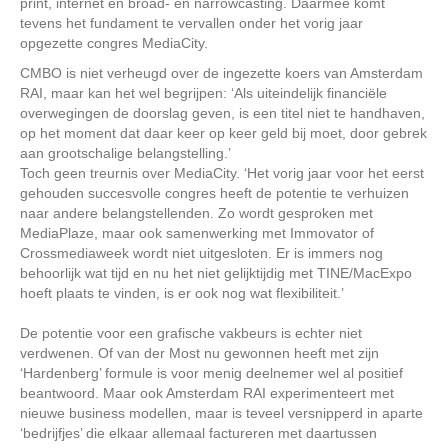
print, internet en broad- en narrowcasting. Daarmee komt
tevens het fundament te vervallen onder het vorig jaar
opgezette congres MediaCity.
CMBO is niet verheugd over de ingezette koers van Amsterdam
RAI, maar kan het wel begrijpen: ‘Als uiteindelijk financiële
overwegingen de doorslag geven, is een titel niet te handhaven,
op het moment dat daar keer op keer geld bij moet, door gebrek
aan grootschalige belangstelling.’
Toch geen treurnis over MediaCity. ‘Het vorig jaar voor het eerst
gehouden succesvolle congres heeft de potentie te verhuizen
naar andere belangstellenden. Zo wordt gesproken met
MediaPlaze, maar ook samenwerking met Immovator of
Crossmediaweek wordt niet uitgesloten. Er is immers nog
behoorlijk wat tijd en nu het niet gelijktijdig met TINE/MacExpo
hoeft plaats te vinden, is er ook nog wat flexibiliteit.’
De potentie voor een grafische vakbeurs is echter niet
verdwenen. Of van der Most nu gewonnen heeft met zijn
‘Hardenberg’ formule is voor menig deelnemer wel al positief
beantwoord. Maar ook Amsterdam RAI experimenteert met
nieuwe business modellen, maar is teveel versnipperd in aparte
‘bedrijfjes’ die elkaar allemaal factureren met daartussen