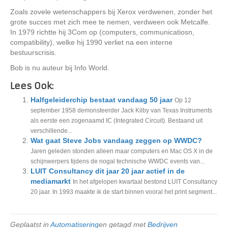
Zoals zovele wetenschappers bij Xerox verdwenen, zonder het
grote succes met zich mee te nemen, verdween ook Metcalfe.
In 1979 richtte hij 3Com op (computers, communicatiosn,
compatibility), welke hij 1990 verliet na een interne
bestuurscrisis.
Bob is nu auteur bij Info World.
Lees Ook:
Halfgeleiderchip bestaat vandaag 50 jaar
Op 12
september 1958 demonsteerder Jack Kilby van Texas Instruments
als eerste een zogenaamd IC (Integrated Circuit). Bestaand uit
verschillende...
Wat gaat Steve Jobs vandaag zeggen op WWDC?
Jaren geleden stonden alleen maar computers en Mac OS X in de
schijnwerpers tijdens de nogal technische WWDC events van...
LUIT Consultancy dit jaar 20 jaar actief in de
mediamarkt
In het afgelopen kwartaal bestond LUIT Consultancy
20 jaar. In 1993 maakte ik de start binnen vooral het print segment...
Geplaatst in
Automatisering
en getagd met
Bedrijven