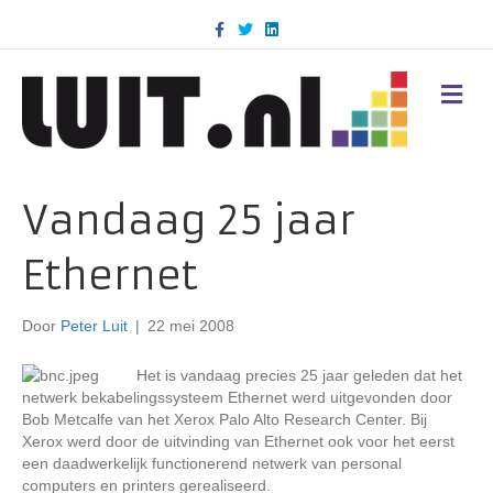
F
T
L
a
w
i
c
i
n
e
t
k
b
t
e
M
o
e
d
E
o
r
i
N
k
n
U
Vandaag 25 jaar
Ethernet
Door
Peter Luit
|
22 mei 2008
Het is vandaag precies 25 jaar geleden dat het
netwerk bekabelingssysteem Ethernet werd uitgevonden door
Bob Metcalfe van het Xerox Palo Alto Research Center. Bij
Xerox werd door de uitvinding van Ethernet ook voor het eerst
een daadwerkelijk functionerend netwerk van personal
computers en printers gerealiseerd.