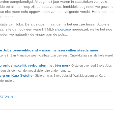
orden aangekondigd. Al begin dit jaar waren in statistieken van vele
idde op al in omloop zijnde beta versies. Inmiddels beginnen we gewen
we niet meer echt opgewonden van een volgende versie. Het draait, he
cht meer.
ntatie van Jobs. De afgelopen maanden is het geruzie tussen Apple en
haar site dan ook een ware HTML5
showcase
neergezet, welke het nog
ouden we natuurlijk de vinger aan de pols……
eve Jobs overweldigend – maar mensen willen steeds meer
cone in San Francisco weer voelbaar zijn geweest. Ontwikkelaars uit de hele were
o onlosmakelijk verbonden met één merk
Gisteren overleed Steve Jobs
worden als één van de meest visionaire ondernemers...
erg en Kara Swisher
Gisteren was Steve Jobs bij Walt Mossberg en Kara
e 'ruzie'...
DC2010