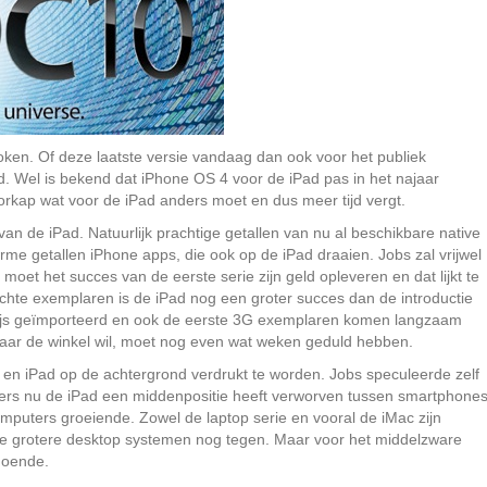
ken. Of deze laatste versie vandaag dan ook voor het publiek
d. Wel is bekend dat iPhone OS 4 voor de iPad pas in het najaar
otorkap wat voor de iPad anders moet en dus meer tijd vergt.
an de iPad. Natuurlijk prachtige getallen van nu al beschikbare native
me getallen iPhone apps, die ook op de iPad draaien. Jobs zal vrijwel
oet het succes van de eerste serie zijn geld opleveren en dat lijkt te
chte exemplaren is de iPad nog een groter succes dan de introductie
 grijs geïmporteerd en ook de eerste 3G exemplaren komen langzaam
aar de winkel wil, moet nog even wat weken geduld hebben.
 en iPad op de achtergrond verdrukt te worden. Jobs speculeerde zelf
ters nu de iPad een middenpositie heeft verworven tussen smartphone
omputers groeiende. Zowel de laptop serie en vooral de iMac zijn
de grotere desktop systemen nog tegen. Maar voor het middelzware
doende.