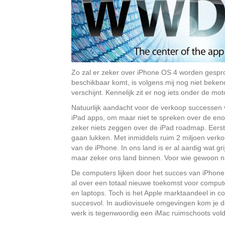
Zo zal er zeker over iPhone OS 4 worden gespro
beschikbaar komt, is volgens mij nog niet beken
verschijnt. Kennelijk zit er nog iets onder de m
Natuurlijk aandacht voor de verkoop successen v
iPad apps, om maar niet te spreken over de enor
zeker niets zeggen over de iPad roadmap. Eerst m
gaan lukken. Met inmiddels ruim 2 miljoen verko
van de iPhone. In ons land is er al aardig wat
maar zeker ons land binnen. Voor wie gewoon n
De computers lijken door het succes van iPhone
al over een totaal nieuwe toekomst voor compu
en laptops. Toch is het Apple marktaandeel in c
succesvol. In audiovisuele omgevingen kom je 
werk is tegenwoordig een iMac ruimschoots vol