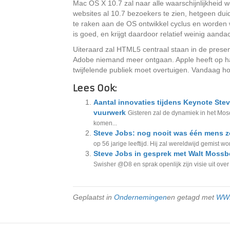
Mac OS X 10.7 zal naar alle waarschijnlijkheid w
websites al 10.7 bezoekers te zien, hetgeen du
te raken aan de OS ontwikkel cyclus en worden 
is goed, en krijgt daardoor relatief weinig aanda
Uiteraard zal HTML5 centraal staan in de prese
Adobe niemand meer ontgaan. Apple heeft op 
twijfelende publiek moet overtuigen. Vandaag h
Lees Ook:
Aantal innovaties tijdens Keynote St
vuurwerk
Gisteren zal de dynamiek in het Mos
komen...
Steve Jobs: nog nooit was één mens z
op 56 jarige leeftijd. Hij zal wereldwijd gemist 
Steve Jobs in gesprek met Walt Mossb
Swisher @D8 en sprak openlijk zijn visie uit over d
Geplaatst in
Ondernemingen
en getagd met
WW