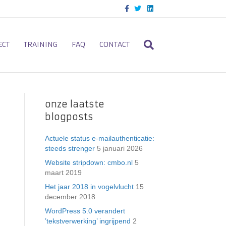
F
T
L
a
w
i
c
i
n
e
t
k
b
t
e
o
e
d
ECT
TRAINING
FAQ
CONTACT
o
r
i
k
n
onze laatste
blogposts
Actuele status e-mailauthenticatie:
steeds strenger
5 januari 2026
Website stripdown: cmbo.nl
5
maart 2019
Het jaar 2018 in vogelvlucht
15
december 2018
WordPress 5.0 verandert
’tekstverwerking’ ingrijpend
2