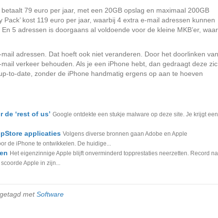
iker betaalt 79 euro per jaar, met een 20GB opslag en maximaal 200GB
Pack’ kost 119 euro per jaar, waarbij 4 extra e-mail adressen kunnen
. En 5 adressen is doorgaans al voldoende voor de kleine MKB’er, waar
.
e-mail adressen. Dat hoeft ook niet veranderen. Door het doorlinken va
-mail verkeer behouden. Als je een iPhone hebt, dan gedraagt deze zi
ijd up-to-date, zonder de iPhone handmatig ergens op aan te hoeven
 de ‘rest of us’
Google ontdekte een stukje malware op deze site. Je krijgt een
pStore applicaties
Volgens diverse bronnen gaan Adobe en Apple
r de iPhone te ontwikkelen. De huidige...
ren
Het eigenzinnige Apple blijft onverminderd topprestaties neerzetten. Record na
coorde Apple in zijn...
 getagd met
Software