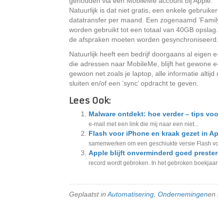
gehouden via een MobileMe account bij Apple.
Natuurlijk is dat niet gratis, een enkele gebru
datatransfer per maand. Een zogenaamd ‘Family 
worden gebruikt tot een totaal van 40GB opslag
de afspraken moeten worden gesynchroniseerd
Natuurlijk heeft een bedrijf doorgaans al eigen 
die adressen naar MobileMe, blijft het gewone e
gewoon net zoals je laptop, alle informatie alt
sluiten en/of een ‘sync’ opdracht te geven.
Lees Ook:
Malware ontdekt: hoe verder – tips voor
e-mail met een link die mij naar een niet...
Flash voor iPhone en kraak gezet in Ap
samenwerken om een geschiukte versie Flash voo
Apple blijft onverminderd goed preste
record wordt gebroken. In het gebroken boekjaar s
Geplaatst in
Automatisering
,
Ondernemingen
en