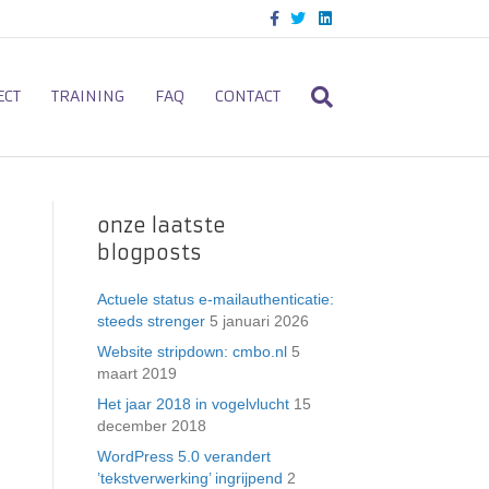
F
T
L
a
w
i
c
i
n
e
t
k
b
t
e
o
e
d
ECT
TRAINING
FAQ
CONTACT
o
r
i
k
n
onze laatste
blogposts
Actuele status e-mailauthenticatie:
steeds strenger
5 januari 2026
Website stripdown: cmbo.nl
5
maart 2019
Het jaar 2018 in vogelvlucht
15
december 2018
WordPress 5.0 verandert
’tekstverwerking’ ingrijpend
2